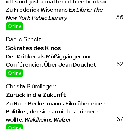
«It’s not just a matter of free books»:
Zu Frederick Wisemans
Ex Libris: The
56
New York Public Library
Online
Danilo Scholz:
Sokrates des Kinos
Der Kritiker als Müßiggänger und
62
Conférencier: Über Jean Douchet
Online
Christa Blümlinger:
Zurück in die Zukunft
Zu Ruth Beckermanns Film über einen
Politiker, der sich an nichts erinnern
67
wollte:
Waldheims Walzer
Online