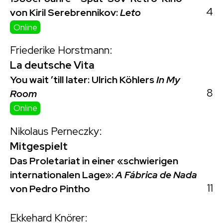
4
von Kiril Serebrennikov:
Leto
Online
Friederike Horstmann:
La deutsche Vita
You wait ’till later: Ulrich Köhlers
In My
8
Room
Online
Nikolaus Perneczky:
Mitgespielt
Das Proletariat in einer «schwierigen
internationalen Lage»:
A Fábrica de Nada
11
von Pedro Pintho
Ekkehard Knörer: