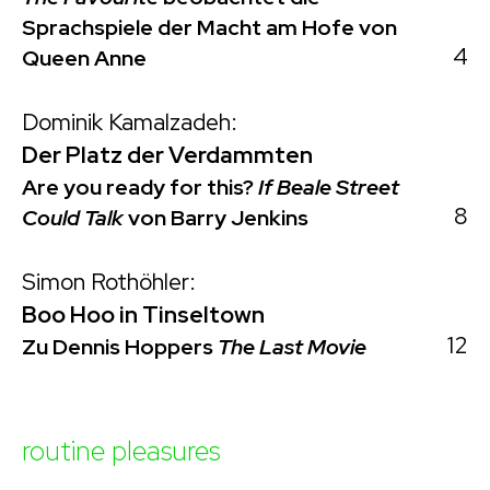
Sprachspiele der Macht am Hofe von
4
Queen Anne
Dominik Kamalzadeh:
Der Platz der Verdammten
Are you ready for this?
If Beale Street
8
Could Talk
von Barry Jenkins
Simon Rothöhler:
Boo Hoo in Tinseltown
12
Zu Dennis Hoppers
The Last Movie
routine pleasures