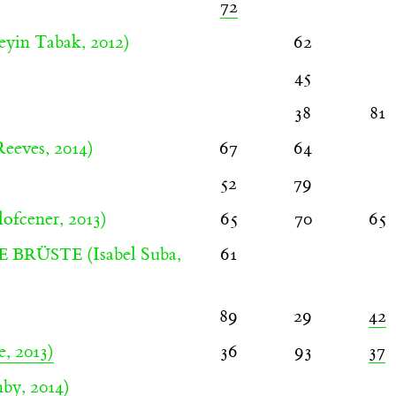
72
yin Tabak, 2012)
62
45
38
81
eeves, 2014)
67
64
52
79
ofcener, 2013)
65
70
65
(Isabel Suba,
61
E BRÜSTE
89
29
42
, 2013)
36
93
37
by, 2014)