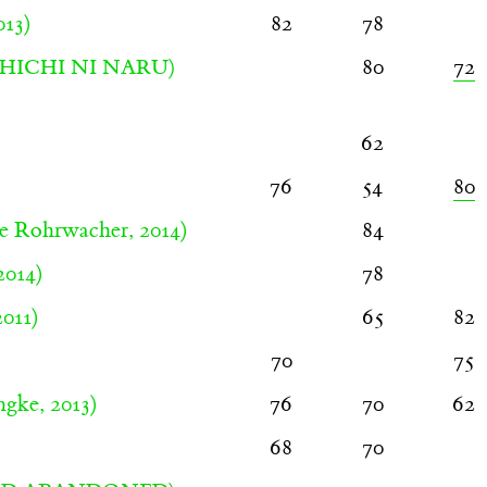
013)
82
78
80
72
HICHI NI NARU)
62
76
54
80
e Rohrwacher, 2014)
84
2014)
78
011)
65
82
70
75
ngke, 2013)
76
70
62
)
68
70