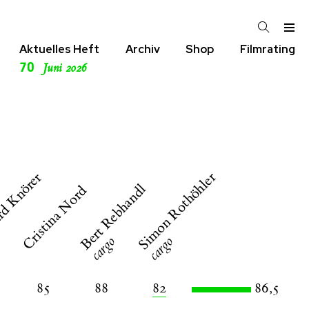
Aktuelles Heft
Archiv
Shop
Filmrating
70
Juni 2026
Simon Rothöhler
rd Knörer
Bert Rebhandl
Cristina Nord
o
cargo
cargo
85
88
82
86,5