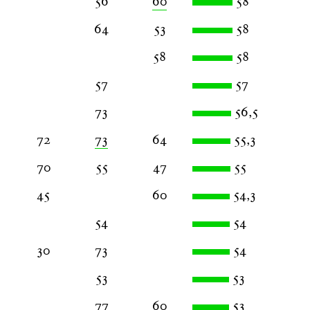
56
60
58
64
53
58
58
58
57
57
73
56,5
72
73
64
55,3
70
55
47
55
45
60
54,3
54
54
30
73
54
53
53
77
60
53