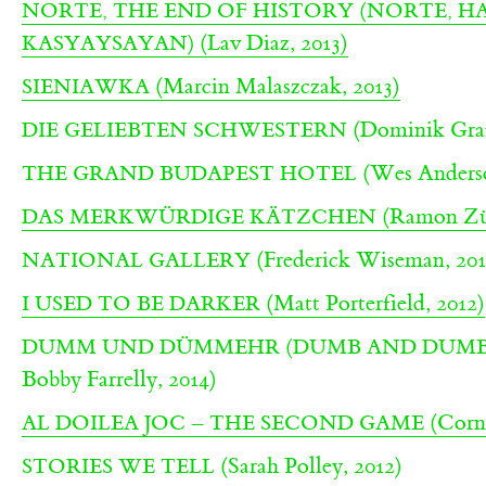
NORTE, THE END OF HISTORY (NORTE, 
(Lav Diaz, 2013)
KASYAYSAYAN)
(Marcin Malaszczak, 2013)
SIENIAWKA
(Dominik Graf
DIE GELIEBTEN SCHWESTERN
(Wes Anderso
THE GRAND BUDAPEST HOTEL
(Ramon Zür
DAS MERKWÜRDIGE KÄTZCHEN
(Frederick Wiseman, 201
NATIONAL GALLERY
(Matt Porterfield, 2012)
I USED TO BE DARKER
DUMM UND DÜMMEHR (DUMB AND DUMB
Bobby Farrelly, 2014)
(Corne
AL DOILEA JOC – THE SECOND GAME
(Sarah Polley, 2012)
STORIES WE TELL