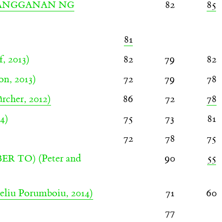
82
85
HANGGANAN NG
81
, 2013)
82
79
82
n, 2013)
72
79
78
cher, 2012)
86
72
78
4)
75
73
81
72
78
75
(Peter and
90
55
ER TO)
liu Porumboiu, 2014)
71
60
77