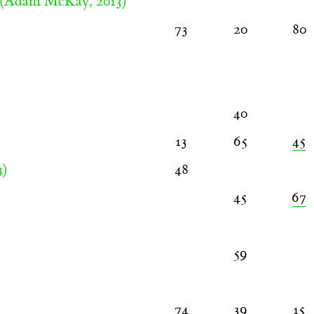
(Adam McKay, 2013)
73
20
80
40
13
65
45
3)
48
45
67
59
74
39
15