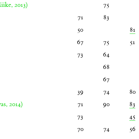
ike, 2013)
75
71
83
50
81
67
75
51
73
64
68
67
)
39
74
80
as, 2014)
71
90
83
73
45
70
74
56