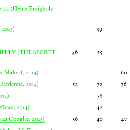
(Heinz Emigholz,
III
 2013)
59
46
55
ITTY (THE SECRET
n Maloof, 2014)
60
Dardenne, 2014)
52
72
76
014)
78
Yinan, 2014)
42
an Coogler, 2013)
56
40
47