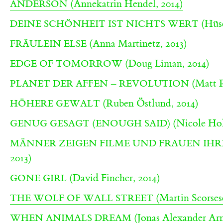
(Annekatrin Hendel, 2014)
ANDERSON
(Hüse
DEINE SCHÖNHEIT IST NICHTS WERT
(Anna Martinetz, 2013)
FRÄULEIN ELSE
(Doug Liman, 2014)
EDGE OF TOMORROW
(Matt R
PLANET DER AFFEN – REVOLUTION
(Ruben Östlund, 2014)
HÖHERE GEWALT
(Nicole Hol
GENUG GESAGT (ENOUGH SAID)
MÄNNER ZEIGEN FILME UND FRAUEN IHR
2013)
(David Fincher, 2014)
GONE GIRL
(Martin Scorsese
THE WOLF OF WALL STREET
(Jonas Alexander Arn
WHEN ANIMALS DREAM