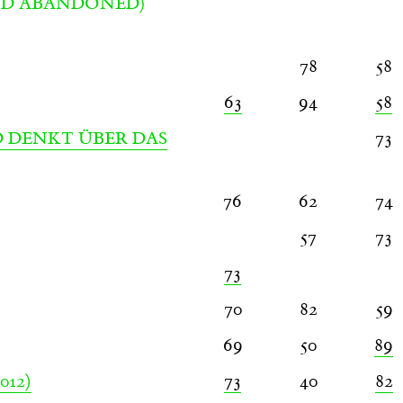
ND ABANDONED)
78
58
63
94
58
73
D DENKT ÜBER DAS
76
62
74
57
73
73
70
82
59
69
50
89
012)
73
40
82