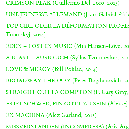
(Guillermo Del Toro, 2015)
CRIMSON PEAK
(Jean-Gabriel Pério
UNE JEUNESSE ALLEMAND
TOP GIRL ODER LA DÉFORMATION PROFE
Turanskyj, 2014)
(Mia Hansen-Löve, 20
EDEN – LOST IN MUSIC
(Syllas Tzoumerkas, 201
A BLAST – AUSBRUCH
(Bill Pohlad, 2014)
LOVE & MERCY
(Peter Bogdanovich, 20
BROADWAY THERAPY
(F. Gary Gray,
STRAIGHT OUTTA COMPTON
(Aleksej
ES IST SCHWER, EIN GOTT ZU SEIN
(Alex Garland, 2015)
EX MACHINA
(Asia Arg
MISSVERSTANDEN (INCOMPRESA)