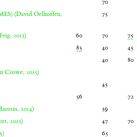
70
(David Oelhoffen,
75
MES)
Feig, 2015)
60
70
75
85
40
45
40
80
 Crowe, 2015)
45
56
72
aroun, 2014)
59
tt, 2015)
47
70
5)
65