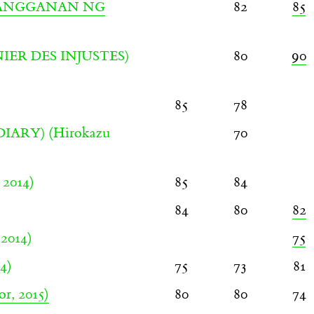
82
85
HANGGANAN NG
80
90
ER DES INJUSTES)
85
78
(Hirokazu
70
DIARY)
 2014)
85
84
84
80
82
 2014)
75
4)
75
73
81
r, 2015)
80
80
74