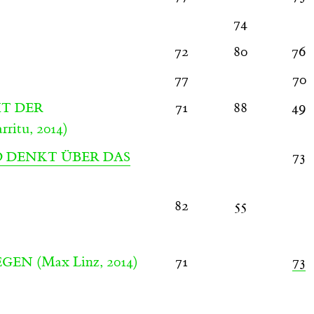
74
72
80
76
77
70
71
88
49
T DER
ritu, 2014)
73
D DENKT ÜBER DAS
82
55
(Max Linz, 2014)
71
73
EGEN