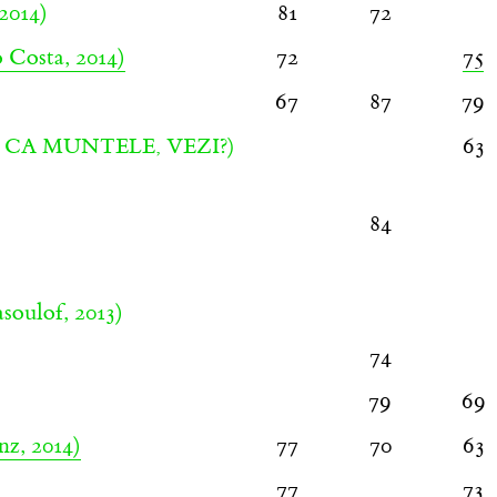
2014)
81
72
 Costa, 2014)
72
75
)
67
87
79
63
 CA MUNTELE, VEZI?)
84
ulof, 2013)
74
79
69
nz, 2014)
77
70
63
77
73