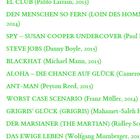
(Pablo Larrain, 2015)
EL CLUB
DEN MENSCHEN SO FERN (LOIN DES HOM
2014)
(Paul 
SPY – SUSAN COOPER UNDERCOVER
(Danny Boyle, 2015)
STEVE JOBS
(Michael Mann, 2015)
BLACKHAT
(Cameron
ALOHA – DIE CHANCE AUF GLÜCK
(Peyton Reed, 2015)
ANT-MAN
(Franz Müller, 2014)
WORST CASE SCENARIO
(Mahamet-Saleh H
GRIGRIS’ GLÜCK (GRIGRIS)
(Ridley Sco
DER MARSIANER (THE MARTIAN)
(Wolfgang Murnberger, 201
DAS EWIGE LEBEN