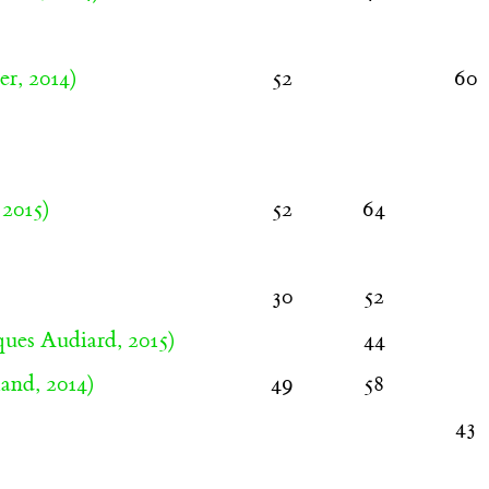
r, 2014)
52
60
 2015)
52
64
30
52
ques Audiard, 2015)
44
and, 2014)
49
58
43
)