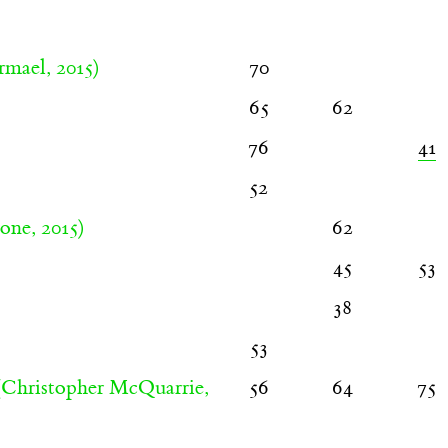
mael, 2015)
70
65
62
76
41
52
one, 2015)
62
45
53
38
53
Christopher McQuarrie,
56
64
75