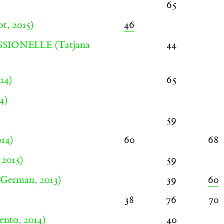
65
t, 2015)
46
(Tatjana
44
SSIONELLE
14)
65
4)
59
14)
60
68
 2015)
59
 German, 2013)
39
60
38
76
70
ento, 2014)
40