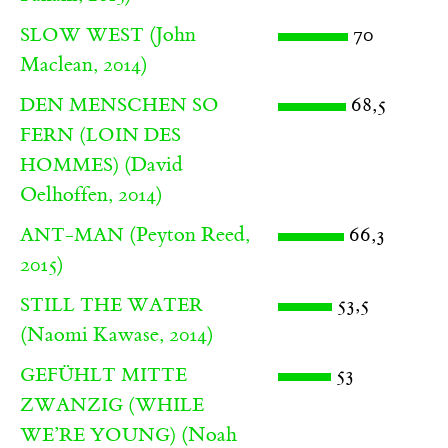
(John
70
SLOW WEST
Maclean, 2014)
68,5
DEN MENSCHEN SO
FERN (LOIN DES
(David
HOMMES)
Oelhoffen, 2014)
(Peyton Reed,
66,3
ANT-MAN
2015)
53,5
STILL THE WATER
(Naomi Kawase, 2014)
53
GEFÜHLT MITTE
ZWANZIG (WHILE
(Noah
WE’RE YOUNG)