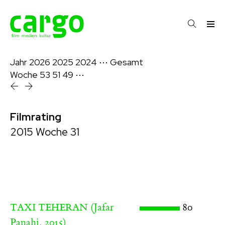
Jahr
2026
2025
2024
⋯
Gesamt
Woche
53
51
49
⋯
Filmrating
2015 Woche 31
(Jafar
80
TAXI TEHERAN
Panahi, 2015)