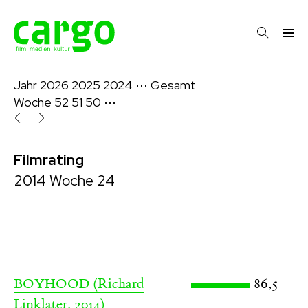
Jahr
2026
2025
2024
⋯
Gesamt
Woche
52
51
50
⋯
Filmrating
2014 Woche 24
(Richard
86,5
BOYHOOD
Linklater, 2014)