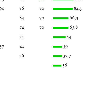
90
86
80
84,3
84
70
66,3
74
70
65,8
54
54
37
41
39
26
37,7
36