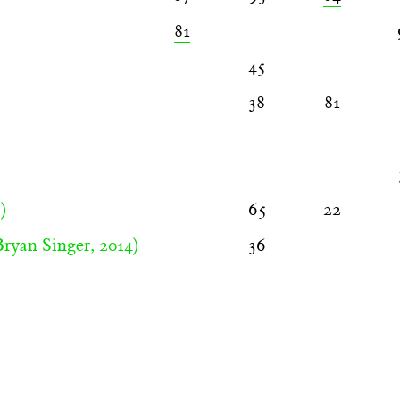
81
45
38
81
)
65
22
ryan Singer, 2014)
36