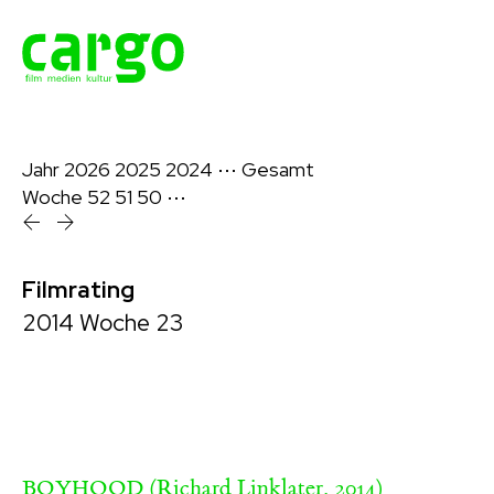
Jahr
2026
2025
2024
⋯
Gesamt
Woche
52
51
50
⋯
Filmrating
2014 Woche 23
(Richard Linklater, 2014)
BOYHOOD