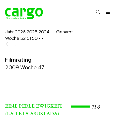
Jahr
2026
2025
2024
⋯
Gesamt
Woche
52
51
50
⋯
Filmrating
2009 Woche 47
73,5
EINE PERLE EWIGKEIT
(LA TETA ASUSTADA)