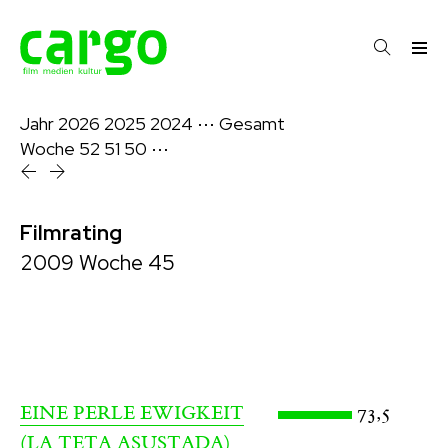
Jahr
2026
2025
2024
⋯
Gesamt
Woche
52
51
50
⋯
Filmrating
2009 Woche 45
73,5
EINE PERLE EWIGKEIT
(LA TETA ASUSTADA)