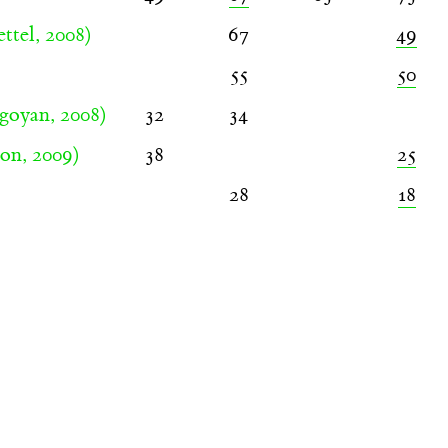
ttel, 2008)
67
49
55
50
oyan, 2008)
32
34
on, 2009)
38
25
28
18