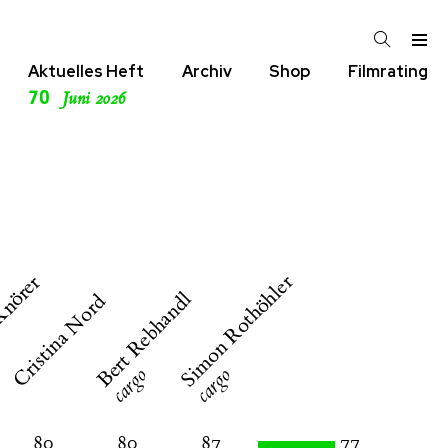
Aktuelles Heft
Archiv
Shop
Filmrating
70
Juni 2026
Simon Rothöhler
Knörer
Bert Rebhandl
Cristina Nord
cargo
cargo
80
80
87
77