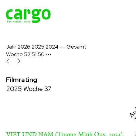
Jahr
2026
2025
2024
⋯
Gesamt
Woche
52
51
50
⋯
Filmrating
And
2025 Woche 37
T
(Truong Minh Quy, 2024)
VIET UND NAM