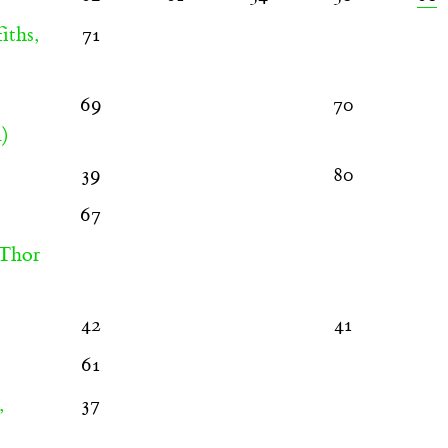
iths,
71
69
70
4)
39
80
67
Thor
42
41
61
,
37