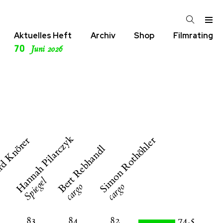
Aktuelles Heft
Archiv
Shop
Filmrating
70
Juni 2026
Hannah Pilarczyk
Simon Rothöhler
rd Knörer
Bert Rebhandl
Spiegel
o
cargo
cargo
83
84
82
74,5