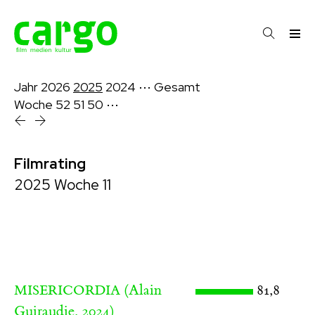
Jahr
2026
2025
2024
⋯
Gesamt
Woche
52
51
50
⋯
Filmrating
2025 Woche 11
(Alain
81,8
MISERICORDIA
Guiraudie, 2024)