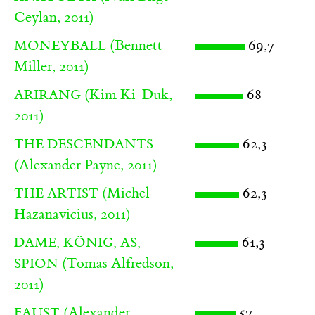
Ceylan, 2011)
(Bennett
69,7
MONEYBALL
Miller, 2011)
(Kim Ki-Duk,
68
ARIRANG
2011)
62,3
THE DESCENDANTS
(Alexander Payne, 2011)
(Michel
62,3
THE ARTIST
Hazanavicius, 2011)
61,3
DAME, KÖNIG, AS,
(Tomas Alfredson,
SPION
2011)
(Alexander
57
FAUST