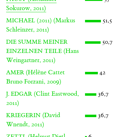
Sokurow, 2011)
(Markus
51,5
MICHAEL (2011)
Schleinzer, 2011)
50,7
DIE SUMME MEINER
(Hans
EINZELNEN TEILE
Weingartner, 2011)
(Hélène Cattet
42
AMER
Bruno Forzani, 2009)
(Clint Eastwood,
36,7
J. EDGAR
2011)
(David
36,7
KRIEGERIN
Wnendt, 2011)
(Helmut Dietl,
6
ZETTL