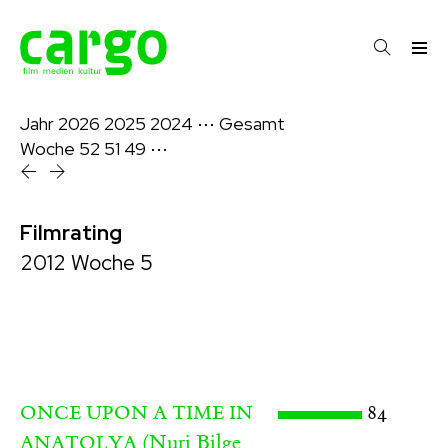
Jahr
2026
2025
2024
⋯
Gesamt
Woche
52
51
49
⋯
Filmrating
2012 Woche 5
84
ONCE UPON A TIME IN
(Nuri Bilge
ANATOLYA