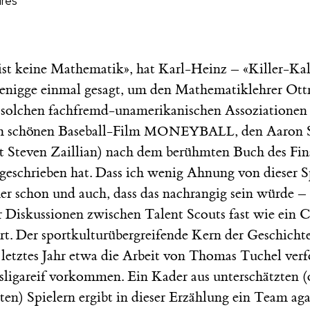
ures
 ist keine Mathematik», hat Karl-Heinz – «Killer-Kal
igge einmal gesagt, um den Mathematiklehrer Ott
 solchen fachfremd-unamerikanischen Assoziationen 
h schönen Baseball-Film
, den Aaron 
MONEYBALL
 Steven Zaillian) nach dem berühmten Buch des Fin
geschrieben hat. Dass ich wenig Ahnung von dieser S
er schon und auch, dass das nachrangig sein würde –
r Diskussionen zwischen Talent Scouts fast wie ein
rt. Der sportkulturübergreifende Kern der Geschicht
 letztes Jahr etwa die Arbeit von Thomas Tuchel verfo
sligareif vorkommen. Ein Kader aus unterschätzten 
zten) Spielern ergibt in dieser Erzählung ein Team aga