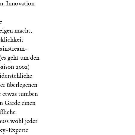
um. Innovation
e
 eigen macht,
klichkeit
Mainstream-
(es geht um den
Saison 2002)
iderstehliche
er überlegenen
r etwas tumben
en Garde einen
äßliche
uss wohl jeder
ky-Experte