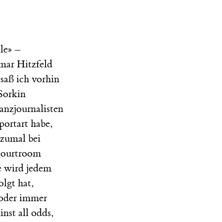
le» –
mar Hitzfeld
saß ich vorhin
Sorkin
anzjournalisten
portart habe,
 zumal bei
 Courtroom
e wird jedem
lgt hat,
(oder immer
inst all odds,