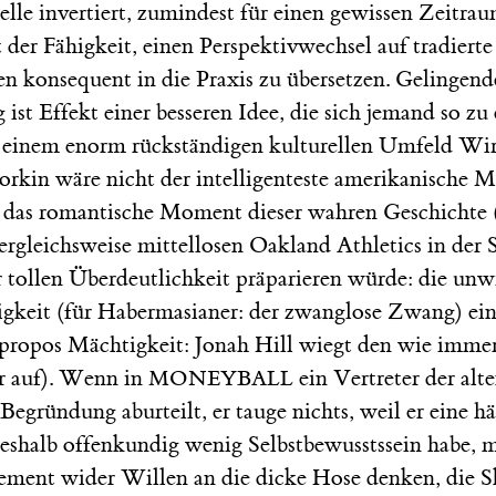
elle invertiert, zumindest für einen gewissen Zeitra
t der Fähigkeit, einen Perspektivwechsel auf tradierte
en konsequent in die Praxis zu übersetzen. Gelingend
ist Effekt einer besseren Idee, die sich jemand so zu
in einem enorm rückständigen kulturellen Umfeld Wir
orkin wäre nicht der intelligenteste amerikanische 
 das romantische Moment dieser wahren Geschichte 
ergleichsweise mittellosen Oakland Athletics in der 
r tollen Überdeutlichkeit präparieren würde: die unw
igkeit (für Habermasianer: der zwanglose Zwang) ein
apropos Mächtigkeit: Jonah Hill wiegt den wie imme
er auf). Wenn in
ein Vertreter der alt
MONEYBALL
 Begründung aburteilt, er tauge nichts, weil er eine h
eshalb offenkundig wenig Selbstbewusstssein habe, m
ent wider Willen an die dicke Hose denken, die S