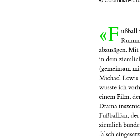
© Columbia Pict
«F
ußball
Rummen
abzusägen. Mit
in dem ziemlic
(gemeinsam mit
Michael Lewis 
wusste ich vorh
einem Film, de
Drama inszenie
Fußballfan, der
ziemlich bunde
falsch eingeset