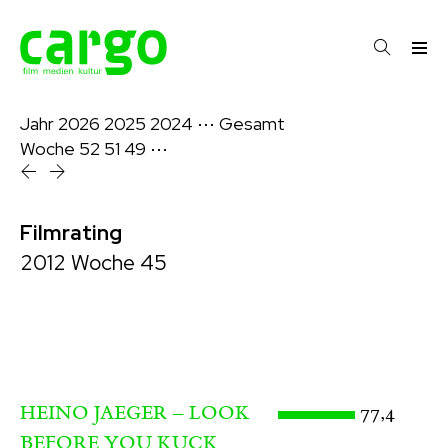
Jahr
2026
2025
2024
⋯
Gesamt
Woche
52
51
49
⋯
Filmrating
2012 Woche 45
77,4
HEINO JAEGER – LOOK
BEFORE YOU KUCK