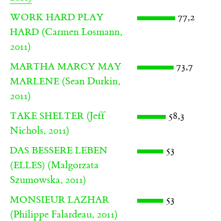
77,2
WORK HARD PLAY
(Carmen Losmann,
HARD
2011)
73,7
MARTHA MARCY MAY
(Sean Durkin,
MARLENE
2011)
(Jeff
58,3
TAKE SHELTER
Nichols, 2011)
53
DAS BESSERE LEBEN
(Malgorzata
(ELLES)
Szumowska, 2011)
53
MONSIEUR LAZHAR
(Philippe Falardeau, 2011)