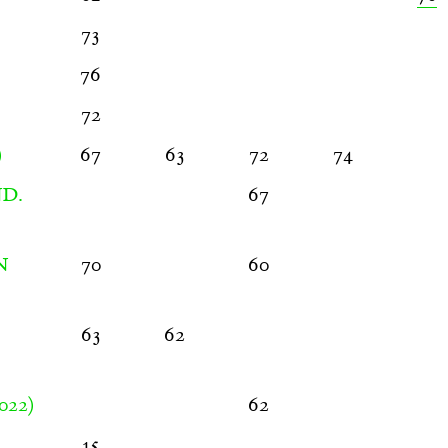
73
76
72
)
67
63
72
74
67
D.
70
60
N
63
62
022)
62
15