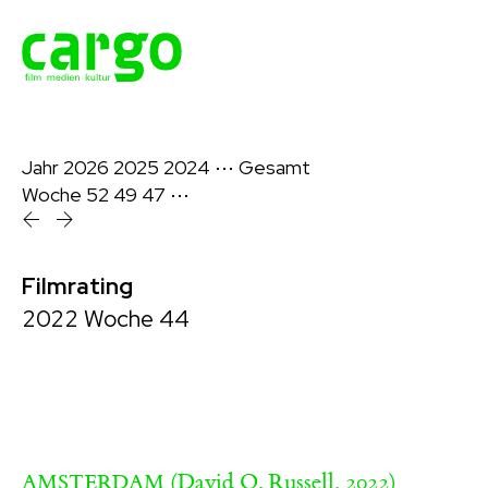
Jahr
2026
2025
2024
⋯
Gesamt
Woche
52
49
47
⋯
Filmrating
2022 Woche 44
(David O. Russell, 2022)
AMSTERDAM