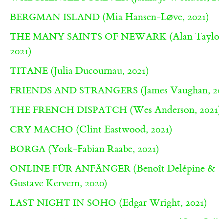
(Mia Hansen-L⌀ve, 2021)
BERGMAN ISLAND
(Alan Taylo
THE MANY SAINTS OF NEWARK
2021)
(Julia Ducournau, 2021)
TITANE
(James Vaughan, 2
FRIENDS AND STRANGERS
(Wes Anderson, 2021
THE FRENCH DISPATCH
(Clint Eastwood, 2021)
CRY MACHO
(York-Fabian Raabe, 2021)
BORGA
(Benoît Delépine &
ONLINE FÜR ANFÄNGER
Gustave Kervern, 2020)
(Edgar Wright, 2021)
LAST NIGHT IN SOHO