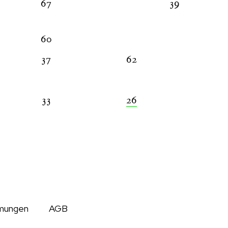
67
39
60
37
62
33
26
mungen
AGB