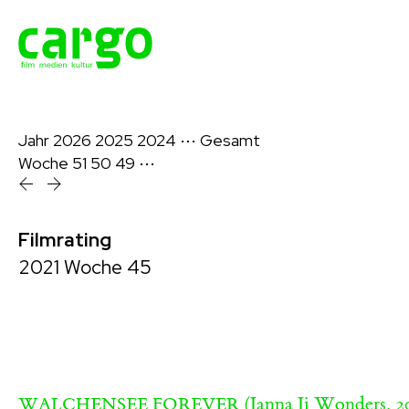
Jahr
2026
2025
2024
⋯
Gesamt
Woche
51
50
49
⋯
Filmrating
2021 Woche 45
(Janna Ji Wonders, 2
WALCHENSEE FOREVER