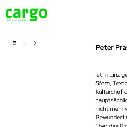
Peter Pra
ist in Linz 
Stern
, Text
Kulturchef 
hauptsächlic
nicht mehr 
Bewundert un
über das Bl