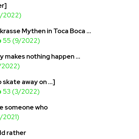
r]
2/2022)
e krasse Mythen in Toca Boca …
o
55 (9/2022)
ry makes nothing happen …
/2022)
to skate away on …]
o
53 (3/2022)
be someone who
/2021)
ld rather