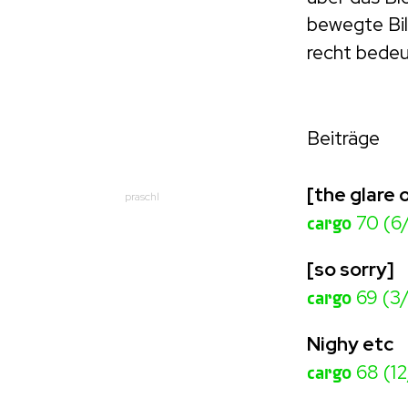
bewegte Bil
recht bede
Beiträge
[the glare 
praschl
cargo
70 (6
[so sorry]
cargo
69 (3
Nighy etc
cargo
68 (1