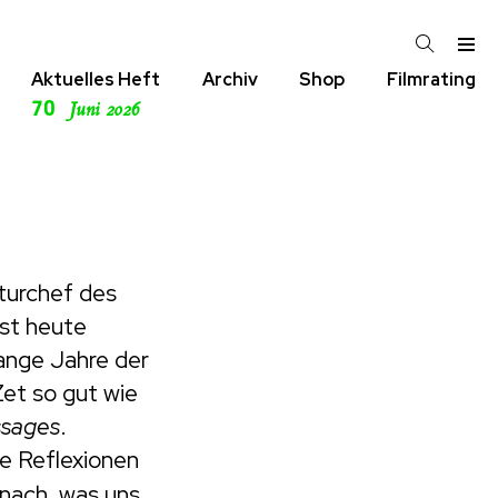
Aktuelles Heft
Archiv
Shop
Filmrating
70
Juni 2026
turchef des
st heute
lange Jahre der
Zet so gut wie
ssages
.
ne Reflexionen
nach, was uns