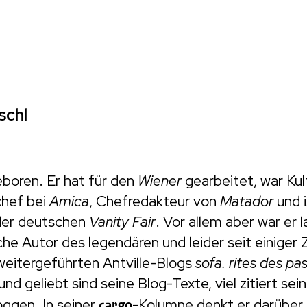
schl
geboren. Er hat für den
Wiener
gearbeitet, war Kul
chef bei
Amica
, Chefredakteur von
Matador
und i
der deutschen
Vanity Fair
. Vor allem aber war er 
he Autor des legendären und leider seit einiger 
weitergeführten Antville-Blogs
sofa. rites des pa
d geliebt sind seine Blog-Texte, viel zitiert sei
oggen. In seiner
cargo
-Kolumne denkt er darüber 