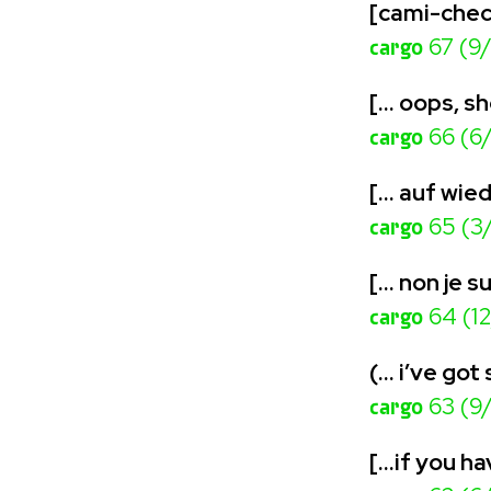
[cami-chec
cargo
67 (9
[… oops, sh
cargo
66 (6
[... auf wi
cargo
65 (3
[... non je s
cargo
64 (1
(… i’ve got
cargo
63 (9
[…if you ha