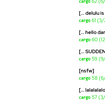
cargo
62 (6
[… delulu is
cargo
61 (3
[… hello da
cargo
60 (1
[… SUDDEN
cargo
59 (9
[nsfw]
cargo
58 (6
[... lalalalal
cargo
57 (3