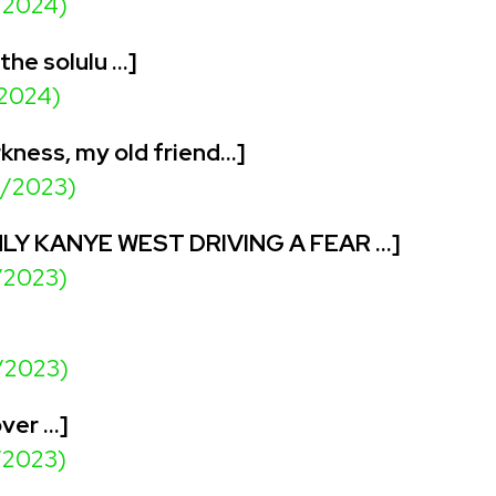
/2024)
 the solulu …]
/2024)
rkness, my old friend…]
2/2023)
LY KANYE WEST DRIVING A FEAR …]
/2023)
/2023)
over ...]
/2023)