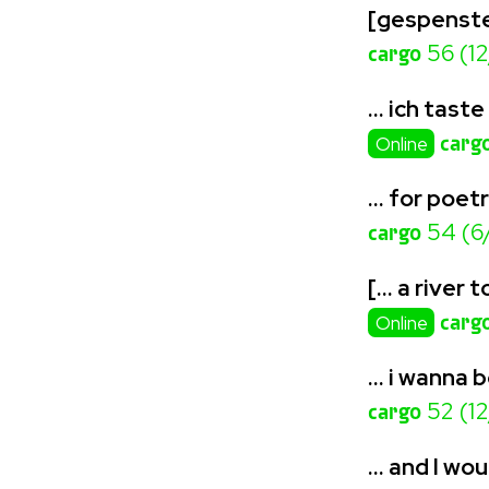
[gespenste
cargo
56 (1
… ich tast
carg
Online
… for poet
cargo
54 (6
[… a river 
carg
Online
… i wanna 
cargo
52 (12
… and I wou