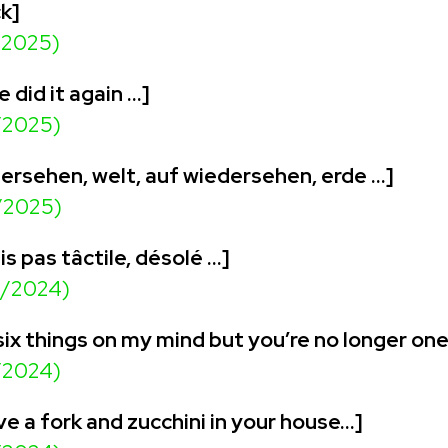
k]
/2025)
e did it again …]
/2025)
edersehen, welt, auf wiedersehen, erde …]
/2025)
uis pas tâctile, désolé ...]
2/2024)
 six things on my mind but you’re no longer on
/2024)
ve a fork and zucchini in your house…]