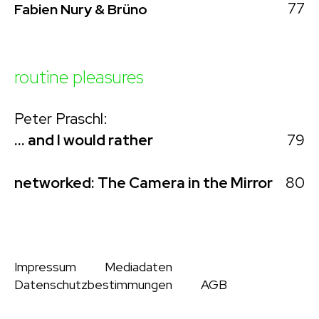
77
Fabien Nury & Brüno
routine pleasures
Peter Praschl:
79
… and I would rather
80
networked: The Camera in the Mirror
Impressum
Mediadaten
Datenschutzbestimmungen
AGB