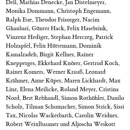
Dell
,
Mathias Denecke
,
Jan Distelmeyer
,
Monika Dommann
,
Christoph Engemann
,
Ralph Eue
,
Theodor Frisorger
,
Nacim
Ghanbari
,
Günter Hack
,
Felix Hasebrink
,
Vinzenz Hediger
,
Stephan Herczeg
,
Patrick
Holzapfel
,
Felix Hüttemann
,
Dominik
Kamalzadeh
,
Birgit Kellner
,
Rainer
Knepperges
,
Ekkehard Knörer
,
Gertrud Koch
,
Rainer Komers
,
Werner Krauß
,
Leonard
Krähmer
,
Anne Küper
,
Maren Lickhardt
,
Max
Linz
,
Elena Meilicke
,
Roland Meyer
,
Cristina
Nord
,
Bert Rebhandl
,
Simon Rothöhler
,
Danilo
Scholz
,
Tilman Schumacher
,
Simon Strick
,
Sissi
Tax
,
Nicolas Wackerbarth
,
Carolin Weidner
,
Robert Weixlbaumer
und
Aljoscha Weskott