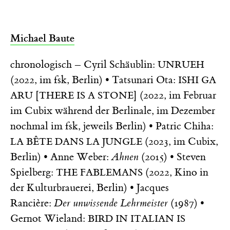
Michael Baute
chronologisch – Cyril Schäublin:
UNRUEH
(2022, im fsk, Berlin) • Tatsunari Ota:
ISHI GA
[
] (2022, im Februar
ARU
THERE IS A STONE
im Cubix während der Berlinale, im Dezember
nochmal im fsk, jeweils Berlin) • Patric Chiha:
(2023, im Cubix,
LA BÊTE DANS LA JUNGLE
Berlin) • Anne Weber:
Ahnen
(2015) • Steven
Spielberg:
(2022, Kino in
THE FABLEMANS
der Kulturbrauerei, Berlin) • Jacques
Rancière:
Der unwissende Lehrmeister
(1987) •
Gernot Wieland:
BIRD IN ITALIAN IS