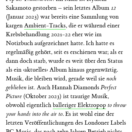
Sakamoto gestorben – sein letztes Album
12
(Januar 2023) war bereits eine Sammlung von
kargen
Ambient-Tracks
, die er während einer
Krebsbehandlung 2021-22 eher wie im
Notizbuch aufgezeichnet hatte. Ich hatte es
regelmäßig gehört, seit es erschienen war; als er
dann doch starb, wurde es weit über den Status
als ein ‹aktuelles› Album hinaus gegenwärtig.
Musik, die bleiben wird, gerade weil sie
noch
geblieben
ist
.
Auch Hannah Diamonds
Perfect
Picture
(Oktober 2023) ist traurige Musik,
obwohl eigentlich
balleriger Elektropop
to throw
your hands into the air to
. Es ist wohl eine der
letzten Veröffentlichungen des Londoner Labels
PC Music, das nach zehn Jahren Betrieb nichts