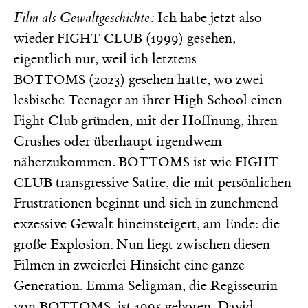
Film als Gewaltgeschichte:
Ich habe jetzt also
wieder
(1999)
gesehen,
FIGHT CLUB
eigentlich nur, weil ich letztens
(2023) gesehen hatte, wo zwei
BOTTOMS
lesbische Teenager an ihrer High School einen
Fight Club gründen, mit der Hoffnung, ihren
Crushes oder überhaupt irgendwem
näherzukommen.
ist wie
BOTTOMS
FIGHT
transgressive Satire, die mit persönlichen
CLUB
Frustrationen beginnt und sich in zunehmend
exzessive Gewalt hineinsteigert, am Ende: die
große Explosion. Nun liegt zwischen diesen
Filmen in zweierlei Hinsicht eine ganze
Generation. Emma Seligman, die Regisseurin
von
,
ist
1995 geboren, David
BOTTOMS