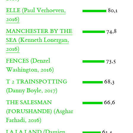
(Paul Verhoeven,
80,1
ELLE
2016)
74,8
MANCHESTER BY THE
(Kenneth Lonergan,
SEA
2016)
(Denzel
73,5
FENCES
Washington, 2016)
68,3
T 2 TRAINSPOTTING
(Danny Boyle, 2017)
66,6
THE SALESMAN
(Asghar
(FORUSHANDE)
Farhadi, 2016)
(Damien
61,4
LA LA LAND