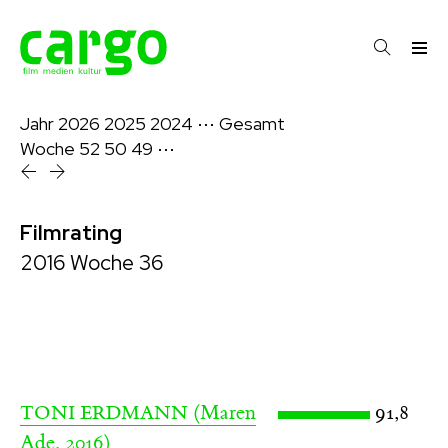
Jahr
2026
2025
2024
⋯
Gesamt
Woche
52
50
49
⋯
Filmrating
2016 Woche 36
(Maren
91,8
TONI ERDMANN
Ade, 2016)