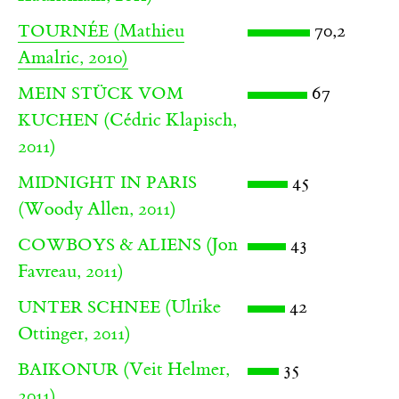
(Mathieu
70,2
TOURNÉE
Amalric, 2010)
67
MEIN STÜCK VOM
(Cédric Klapisch,
KUCHEN
2011)
45
MIDNIGHT IN PARIS
(Woody Allen, 2011)
(Jon
43
COWBOYS & ALIENS
Favreau, 2011)
(Ulrike
42
UNTER SCHNEE
Ottinger, 2011)
(Veit Helmer,
35
BAIKONUR
2011)