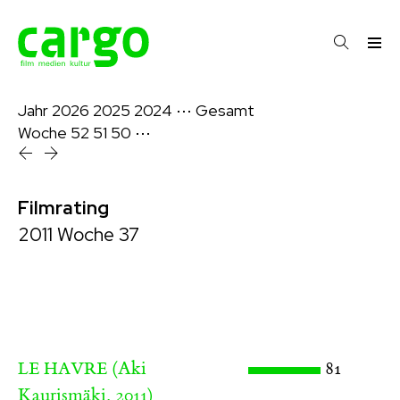
Jahr
2026
2025
2024
⋯
Gesamt
Woche
52
51
50
⋯
Filmrating
2011 Woche 37
(Aki
81
LE HAVRE
Kaurismäki, 2011)