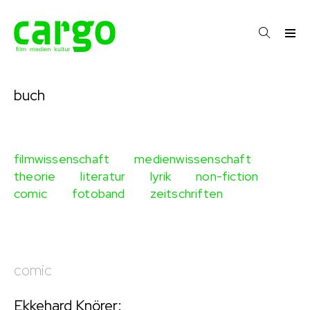
buch
filmwissenschaft
medienwissenschaft
theorie
literatur
lyrik
non-fiction
comic
fotoband
zeitschriften
comic
Ekkehard Knörer: