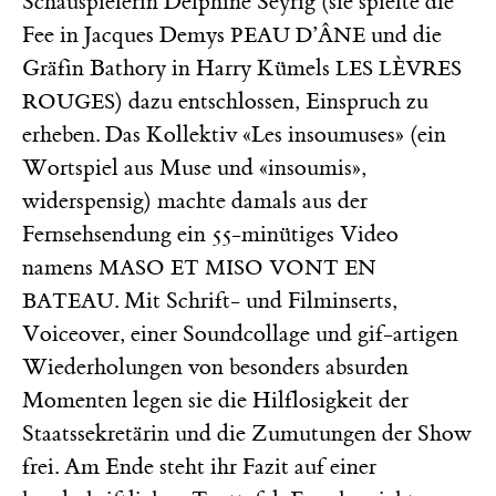
Schauspielerin Delphine Seyrig (sie spielte die
Fee in Jacques Demys
und die
PEAU D’ÂNE
Gräfin Bathory in Harry Kümels
LES LÈVRES
) dazu entschlossen, Einspruch zu
ROUGES
erheben. Das Kollektiv «Les insoumuses» (ein
Wortspiel aus Muse und «insoumis»,
widerspensig) machte damals aus der
Fernsehsendung ein 55-minütiges Video
namens
MASO ET MISO VONT EN
. Mit Schrift- und Filminserts,
BATEAU
Voiceover, einer Soundcollage und gif-artigen
Wiederholungen von besonders absurden
Momenten legen sie die Hilflosigkeit der
Staatssekretärin und die Zumutungen der Show
frei. Am Ende steht ihr Fazit auf einer