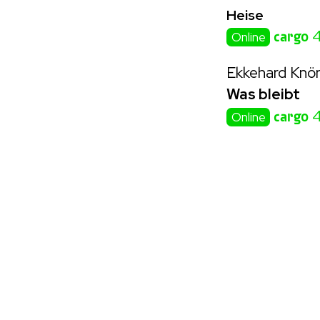
Heise
cargo
4
Online
Ekkehard Knör
Was bleibt
cargo
4
Online