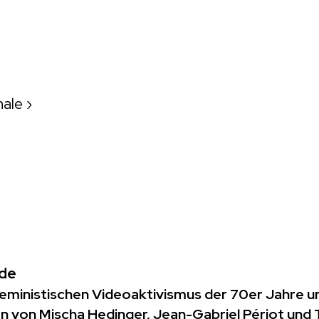
nale
›
nde
eministischen Videoaktivismus der 70er Jahre u
n von Mischa Hedinger, Jean-Gabriel Périot un