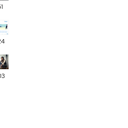
51
24
03