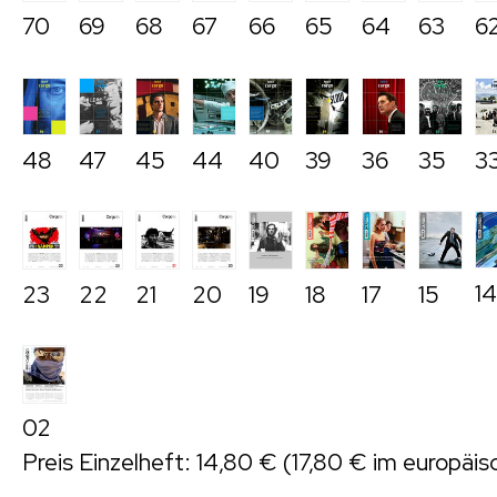
70
69
68
67
66
65
64
63
6
48
47
45
44
40
39
36
35
3
14
23
22
21
20
19
18
17
15
02
Preis Einzelheft: 14,80 € (17,80 € im europäi