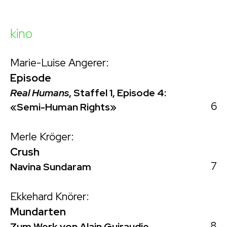
kino
Marie-Luise Angerer:
Episode
Real Humans
, Staffel 1, Episode 4:
6
«Semi-Human Rights»
Merle Kröger:
Crush
7
Navina Sundaram
Ekkehard Knörer:
Mundarten
8
Zum Werk von Alain Guiraudie