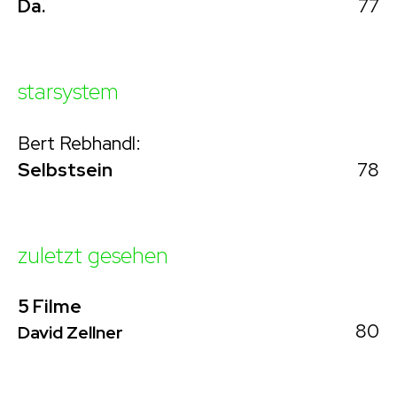
77
Da.
starsystem
Bert Rebhandl:
78
Selbstsein
zuletzt gesehen
5 Filme
80
David Zellner