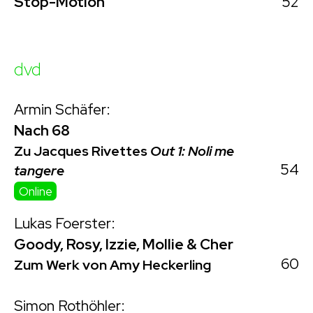
52
Stop-Motion
dvd
Armin Schäfer:
Nach 68
Zu Jacques Rivettes
Out 1: Noli me
54
tangere
Online
Lukas Foerster:
Goody, Rosy, Izzie, Mollie & Cher
60
Zum Werk von Amy Heckerling
Simon Rothöhler: