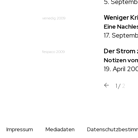
5. Septemb
Weniger Kr
venedig 2009
Eine Nachle
17. Septem
Der Strom 
fespaco 2009
Notizen vom
19. April 20
1
/
2
Impressum
Mediadaten
Datenschutzbestim