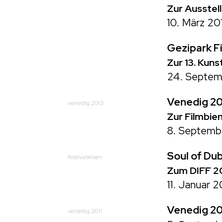
Zur Ausstel
10. März 20
Gezipark F
Zur 13. Kuns
24. Septem
Venedig 20
venedig 2013
Zur Filmbie
8. Septemb
Soul of Dub
festivalreisen
Zum DIFF 2
11. Januar 2
Venedig 20
venedig 2011