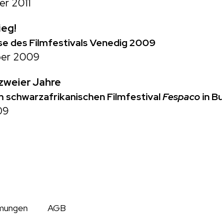
er 2011
ieg!
se des Filmfestivals Venedig 2009
ber 2009
zweier Jahre
 schwarzafrikanischen Filmfestival
Fespaco
in B
09
mungen
AGB