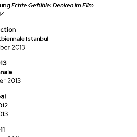
lung
Echte Gefühle: Denken im Film
14
iction
tbiennale Istanbul
ber 2013
13
nnale
er 2013
ai
012
013
11