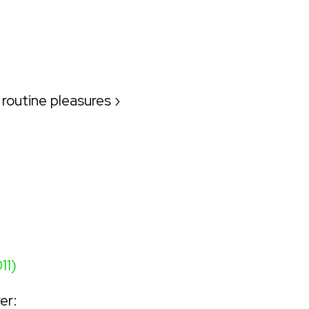
›
routine pleasures
›
11)
er: