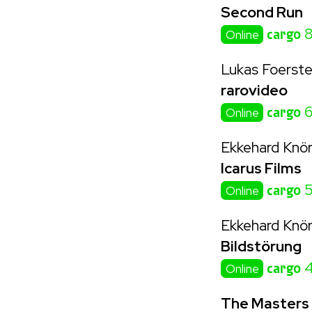
Second Run
cargo
8
Online
Lukas Foerste
rarovideo
cargo
6
Online
Ekkehard Knör
Icarus Films
cargo
5
Online
Ekkehard Knör
Bildstörung
cargo
4
Online
The Masters 