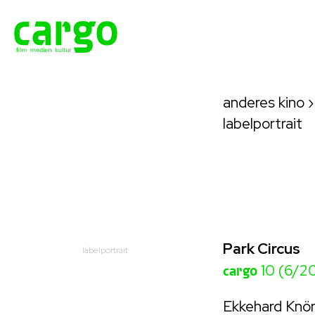
anderes kino
labelportrait
Park Circus
labelportrait
cargo
10 (6/20
Ekkehard Knör