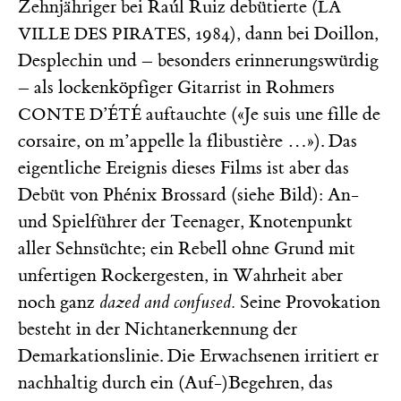
Zehnjähriger bei Raúl Ruiz debütierte (
LA
, 1984), dann bei Doillon,
VILLE DES PIRATES
Desplechin und – besonders erinnerungswürdig
– als lockenköpfiger Gitarrist in Rohmers
auftauchte («Je suis une fille de
CONTE D’ÉTÉ
corsaire, on m’appelle la flibustière …»). Das
eigentliche Ereignis dieses Films ist aber das
Debüt von Phénix Brossard (siehe Bild): An-
und Spielführer der Teenager, Knotenpunkt
aller Sehnsüchte; ein Rebell ohne Grund mit
unfertigen Rockergesten, in Wahrheit aber
noch ganz
dazed and confused.
Seine Provokation
besteht in der Nichtanerkennung der
Demarkationslinie. Die Erwachsenen irritiert er
nachhaltig durch ein (Auf-)Begehren, das