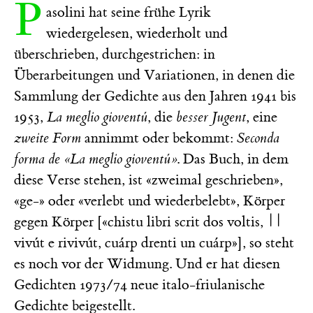
P
asolini hat seine frühe Lyrik
wiedergelesen, wiederholt und
überschrieben, durchgestrichen: in
Überarbeitungen und Variationen, in denen die
Sammlung der Gedichte aus den Jahren 1941 bis
1953,
La meglio gioventú
, die
besser Jugent
, eine
zweite Form
annimmt oder bekommt:
Seconda
forma de «La meglio gioventú»
. Das Buch, in dem
diese Verse stehen, ist «zweimal geschrieben»,
«ge-» oder «verlebt und wiederbelebt», Körper
gegen Körper [«chistu libri scrit dos voltis, ||
vivút e rivivút, cuárp drenti un cuárp»], so steht
es noch vor der Widmung. Und er hat diesen
Gedichten 1973/74 neue italo-friulanische
Gedichte beigestellt.