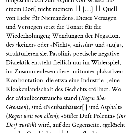
umgeschrieben zum «Quell von Wasser aus
einem Dorf, nicht meinem || […] || Quell
von Liebe für Niemanden». Dieses Versagen
und Versiegen setzt die Tonart für die
Wiederholungen; Wendungen der Negation,
des «keiner» oder «Nicht», «nissún» und «nuja»,
strukturieren sie. Pasolinis poetische negative
Dialektik entsteht freilich nur im Widerspiel,
im Zusammenlesen dieser mitunter plakativen
Konfrontation, die etwa eine Industrie-, eine
Kloakenlandschaft des Gedichts eröffnet: Wo
der «Maulbeerstrauch» stand (
Regen über
Grenzen
), sind «Neubauhäuser[ ] und Asphalt»
(
Regen weit von allem
); «Süßer Duft Polenta» (
Ins
Dorf zurück
) wird, auf der Gegenseite, «gelöscht