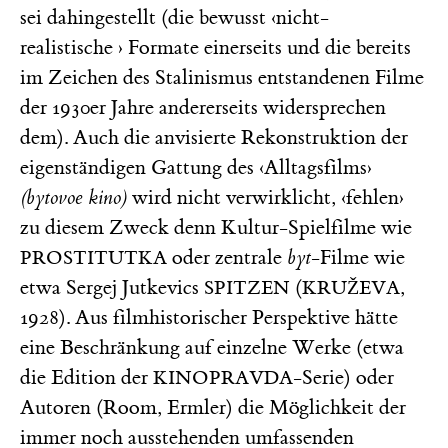
sei dahingestellt (die bewusst ‹nicht-
realistische › Formate einerseits und die bereits
im Zeichen des Stalinismus entstandenen Filme
der 1930er Jahre andererseits widersprechen
dem). Auch die anvisierte Rekonstruktion der
eigenständigen Gattung des ‹Alltagsfilms›
(bytovoe kino)
wird nicht verwirklicht, ‹fehlen›
zu diesem Zweck denn Kultur-Spielfilme wie
oder zentrale
byt
-Filme wie
PROSTITUTKA
etwa Sergej Jutkevics
(
,
SPITZEN
KRUŽEVA
1928). Aus filmhistorischer Perspektive hätte
eine Beschränkung auf einzelne Werke (etwa
die Edition der
-Serie) oder
KINOPRAVDA
Autoren (Room, Ermler) die Möglichkeit der
immer noch ausstehenden umfassenden