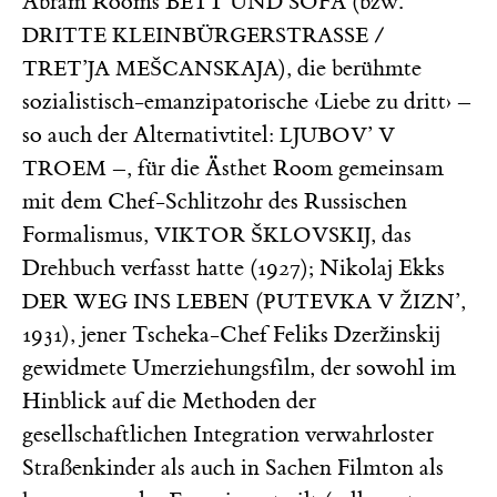
Abram Rooms
(bzw.
BETT UND SOFA
DRITTE KLEINBÜRGERSTRASSE /
), die berühmte
TRET’JA MEŠCANSKAJA
sozialistisch-emanzipatorische ‹Liebe zu dritt› –
so auch der Alternativtitel:
LJUBOV’ V
–, für die Ästhet Room gemeinsam
TROEM
mit dem Chef-Schlitzohr des Russischen
Formalismus,
, das
VIKTOR ŠKLOVSKIJ
Drehbuch verfasst hatte (1927); Nikolaj Ekks
(
,
DER WEG INS LEBEN
PUTEVKA V ŽIZN’
1931), jener Tscheka-Chef Feliks Dzeržinskij
gewidmete Umerziehungsfilm, der sowohl im
Hinblick auf die Methoden der
gesellschaftlichen Integration verwahrloster
Straßenkinder als auch in Sachen Filmton als