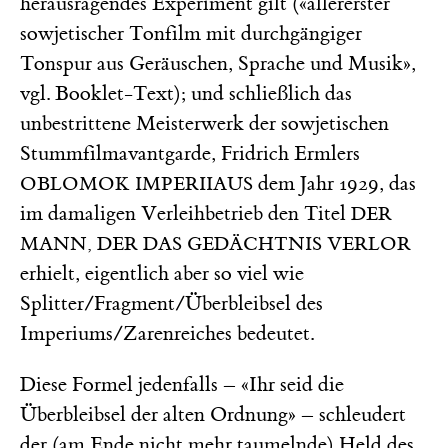
herausragendes Experiment gilt («allererster
sowjetischer Tonfilm mit durchgängiger
Tonspur aus Geräuschen, Sprache und Musik»,
vgl. Booklet-Text); und schließlich das
unbestrittene Meisterwerk der sowjetischen
Stummfilmavantgarde, Fridrich Ermlers
dem Jahr 1929, das
OBLOMOK IMPERIIAUS
im damaligen Verleihbetrieb den Titel
DER
MANN, DER DAS GEDÄCHTNIS VERLOR
erhielt, eigentlich aber so viel wie
Splitter/Fragment/Überbleibsel des
Imperiums/Zarenreiches bedeutet.
Diese Formel jedenfalls – «Ihr seid die
Überbleibsel der alten Ordnung» – schleudert
der (am Ende nicht mehr taumelnde) Held des