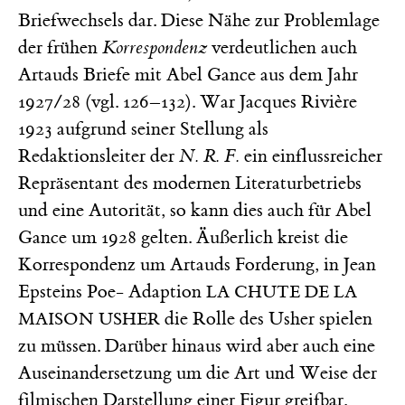
Briefwechsels dar. Diese Nähe zur Problemlage
der frühen
Korrespondenz
verdeutlichen auch
Artauds Briefe mit Abel Gance aus dem Jahr
1927/28 (vgl. 126–132). War Jacques Rivière
1923 aufgrund seiner Stellung als
Redaktionsleiter der
N. R. F.
ein einflussreicher
Repräsentant des modernen Literaturbetriebs
und eine Autorität, so kann dies auch für Abel
Gance um 1928 gelten. Äußerlich kreist die
Korrespondenz um Artauds Forderung, in Jean
Epsteins Poe- Adaption
LA CHUTE DE LA
die Rolle des Usher spielen
MAISON USHER
zu müssen. Darüber hinaus wird aber auch eine
Auseinandersetzung um die Art und Weise der
filmischen Darstellung einer Figur greifbar.