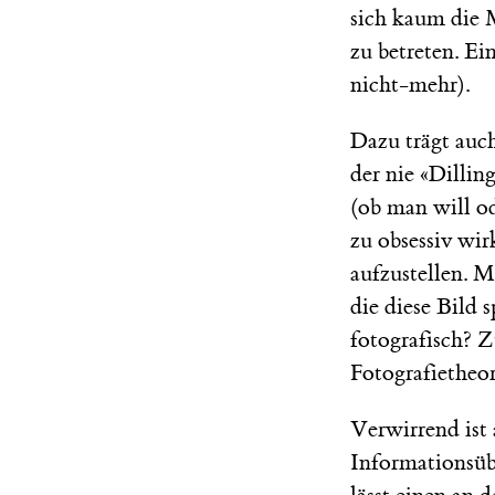
sich kaum die 
zu betreten. Ei
nicht-mehr).
Dazu trägt auc
der nie «Dillin
(ob man will o
zu obsessiv wi
aufzustellen. 
die diese Bild 
fotografisch? Z
Fotografietheor
Verwirrend ist 
Informationsübe