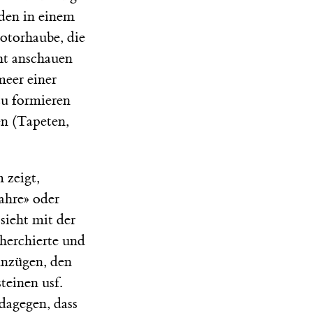
aden in einem
otorhaube, die
cht anschauen
meer einer
zu formieren
en (Tapeten,
m zeigt,
ahre» oder
sieht mit der
herchierte und
 Anzügen, den
teinen usf.
dagegen, dass