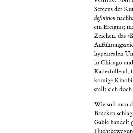
PUBLIC ENE
Screens der Kun
definition
nachhal
ein Ereignis; m
Zeichen, das «
Anführungszeic
hyperrealen Un
in Chicago und
Kaderfüllend, 
körnige Kinobil
stellt sich doch
Wie soll man d
Brücken schläg
Gable handelt 
Fluchtbewegung