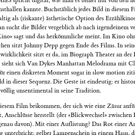
spricht digital, wie man es bisher nur von den 
MIES
sthallen kannte. Buchstäblich jedes Bild in diesem F
tig als (riskante) ästhetische Option des Erzählkinos
an sucht die Bilder vergeblich ab nach irgendeinem v
Kino» sagt und das herkömmliche meint. Im Kino oh
hen sitzt Johnny Depp gegen Ende des Films. In sein
wirklichkeit sitzt er da, im Biograph Theater an der
 sieht sich Van Dykes Manhattan Melodrama mit Cl
für einen diskreten Moment sogar in slow motion zit
d in dieser Sequenz. Die Geste ist eindeutig: er histor
 völlig unsentimental in seine Tradition.
iesem Film beikommen, der sich wie eine Zäsur anfü
t, Anschlüsse herstellt (der «Blickwechsel» zwische
genau davon). Mit einer Auflistung? Das Rot einer Am
 unterbricht; gelber Lampenschein in einem Haus, d