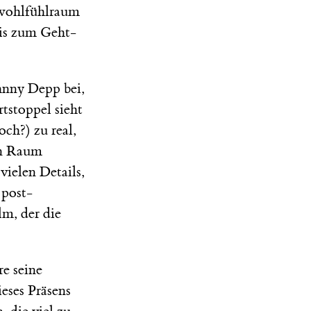
swohlfühlraum
 bis zum Geht-
hnny Depp bei,
rtstoppel sieht
ch?) zu real,
en Raum
ielen Details,
 post-
lm, der die
re seine
eses Präsens