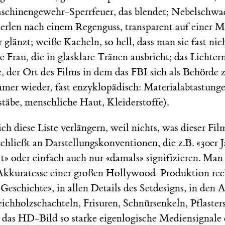
Maschinengewehr-Sperrfeuer, das blendet; Nebelschw
rlen nach einem Regenguss, transparent auf einer M
glänzt; weiße Kacheln, so hell, dass man sie fast ni
e Frau, die in glasklare Tränen ausbricht; das Lichter
, der Ort des Films in dem das FBI sich als Behörde 
mmer wieder, fast enzyklopädisch: Materialabtastung
täbe, menschliche Haut, Kleiderstoffe).
ich diese Liste verlängern, weil nichts, was dieser Fil
chließt an Darstellungskonventionen, die z.B. «30er J
t» oder einfach auch nur «damals» signifizieren. Man 
kkuratesse einer großen Hollywood-Produktion rec
«Geschichte», in allen Details des Setdesigns, in den
ichholzschachteln, Frisuren, Schnürsenkeln, Pflasters
 das HD-Bild so starke eigenlogische Mediensignale 