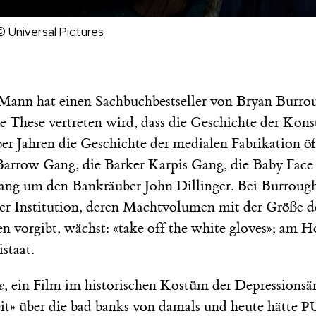
© Universal Pictures
 Mann hat einen Sachbuchbestseller von Bryan Burrou
e These vertreten wird, dass die Geschichte der Kons
er Jahren die Geschichte der medialen Fabrikation öf
e Barrow Gang, die Barker Karpis Gang, die Baby Fac
ang um den Bankräuber John Dillinger. Bei Burrough
ner Institution, deren Machtvolumen mit der Größe de
n vorgibt, wächst: «take off the white gloves»; am H
staat.
e
, ein Film im historischen Kostüm der Depressionsär
it» über die bad banks von damals und heute hätte
P