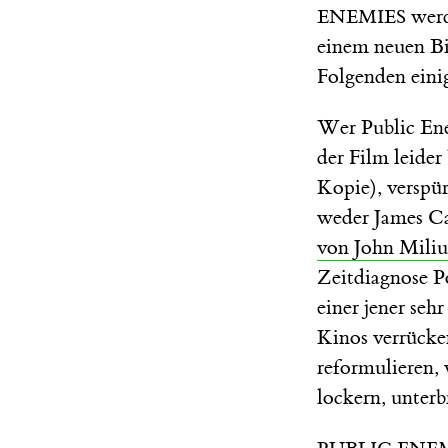
werd
ENEMIES
einem neuen Bil
Folgenden eini
Wer Public Enem
der Film leider
Kopie), verspü
weder James Ca
von John Miliu
Zeitdiagnose P
einer jener seh
Kinos verrücken
reformulieren,
lockern, unter