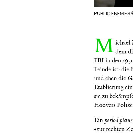
PUBLIC ENEMIES
M
ichael
dem di
FBI in den 1930
Feinde ist: di
und eben die G
Etablierung ei
sie zu bekämpfe
Hoovers Polizei
Ein
period pictur
«zur rechten Ze