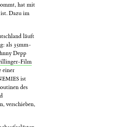
kommt, hat mit
 ist. Dazu im
utschland läuft
ng: als 35mm-
Johnny Depp
illinger-Film
 einer
ist
NEMIES
Routinen des
md
, verschieben,