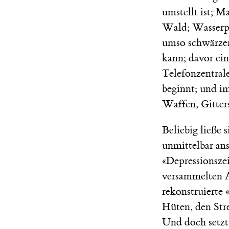
umstellt ist; 
Wald; Wasserpe
umso schwärzer 
kann; davor ein
Telefonzentrale
beginnt; und i
Waffen, Gitters
Beliebig ließe s
unmittelbar ans
«Depressionszei
versammelten A
rekonstruierte 
Hüten, den Stre
Und doch setzt