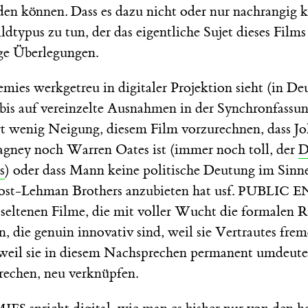
en können. Dass es dazu nicht oder nur nachrangig 
dtypus zu tun, der das eigentliche Sujet dieses Films
ge Überlegungen.
ies werkgetreu in digitaler Projektion sieht (in De
 bis auf vereinzelte Ausnahmen in der Synchronfassu
rt wenig Neigung, diesem Film vorzurechnen, dass 
gney noch Warren Oates ist (immer noch toll, der
D
s
) oder dass Mann keine politische Deutung im Sinne
ost-Lehman Brothers anzubieten hat usf.
PUBLIC E
r seltenen Filme, die mit voller Wucht die formalen 
, die genuin innovativ sind, weil sie Vertrautes fre
 weil sie in diesem Nachsprechen permanent umdeuten
brechen, neu verknüpfen.