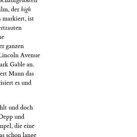
hochaufgelösten
ilm, der
high
 markiert, ist
ertrauten
ne
er ganzen
 Lincoln Avenue
ark Gable an.
iert Mann das
isiert es und
hlt und doch
n Depp und
pel, die eine
as schon lange