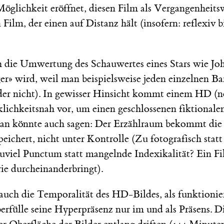
Möglichkeit eröffnet, diesen Film als Vergangenheit
n Film, der einen auf Distanz hält (insofern: reflexiv
h die Umwertung des Schauwertes eines Stars wie Jo
ger» wird, weil man beispielsweise jeden einzelnen Ba
der nicht). In gewisser Hinsicht kommt einem HD (no
rklichkeitsnah vor, um einen geschlossenen fiktional
Man könnte auch sagen: Der Erzählraum bekommt die v
speichert, nicht unter Kontrolle (Zu fotografisch statt
uviel Punctum statt mangelnde Indexikalität? Ein Fi
ie durcheinanderbringt).
auch die Temporalität des HD-Bildes, als funktionie
rfülle seine Hyperpräsenz nur im und als Präsens. Di