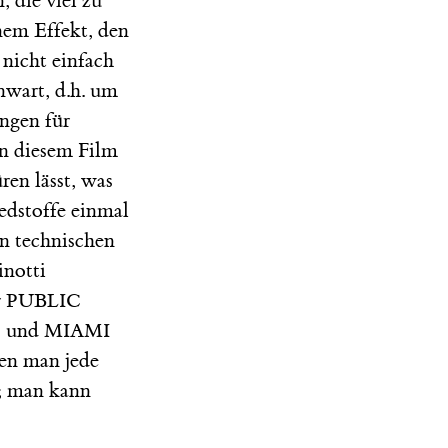
, die viel zu
nem Effekt, den
 nicht einfach
wart, d.h. um
ngen für
in diesem Film
ren lässt, was
edstoffe einmal
en technischen
notti
r
PUBLIC
) und
MIAMI
en man jede
t; man kann