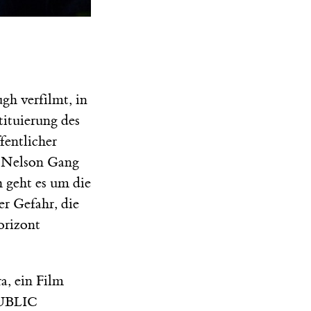
gh verfilmt, in
tituierung des
fentlicher
e Nelson Gang
 geht es um die
r Gefahr, die
orizont
a, ein Film
UBLIC