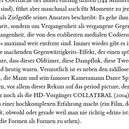
der Oberfläche der Bilder entlang driften (144 Minuten
r sind), führt aber manchmal auch für Momente zu je
s Zielgröße seines Ansatzes beschreibt: Es gehe ihm
it, sondern um Vergangenheit als vergangene Gegen
gangenheit, die von den etablierten medialen Codieru
» maximal weit entfernt sind. Immer wieder gibt es 
rre machenden Gegenwärtigkeits-Effekt, der einen spü
nte, dass dieser Oldtimer, diese Dampflok, diese Twe
d heutig waren. Vermutlich ist es neben den zahllos
, die Mann und sein famoser Kameramann Dante Spi
n, vor allem dieser Rekurs auf das period picture, de
 noch als die HD-Vorgänger
(2004
COLLATERAL
u einer hochkomplexen Erfahrung macht (ein Film, d
, obwohl oder gerade weil man nie richtig «drin» is
 die Formen als Formen zu sehen).