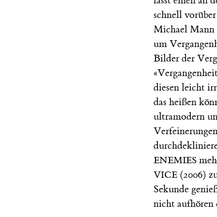
lässt einen an 
schnell vorübe
Michael Mann al
um Vergangenhe
Bilder der Ver
«Vergangenheit
diesen leicht i
das heißen kön
ultramodern un
Verfeinerungen
durchdekliniere
mehr
ENEMIES
(2006) z
VICE
Sekunde genießt
nicht aufhören