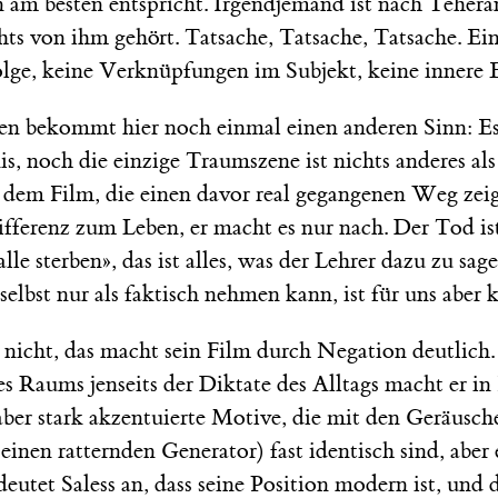
n am besten entspricht. Irgendjemand ist nach Tehera
ts von ihm gehört. Tatsache, Tatsache, Tatsache. Ei
olge, keine Verknüpfungen im Subjekt, keine innere 
n bekommt hier noch einmal einen anderen Sinn: Es i
is, noch die einzige Traumszene ist nichts anderes als
s dem Film, die einen davor real gegangenen Weg zei
ifferenz zum Leben, er macht es nur nach. Der Tod ist
lle sterben», das ist alles, was der Lehrer dazu zu sag
 selbst nur als faktisch nehmen kann, ist für uns aber 
 nicht, das macht sein Film durch Negation deutlich.
s Raums jenseits der Diktate des Alltags macht er in
aber stark akzentuierte Motive, die mit den Geräusc
 einen ratternden Generator) fast identisch sind, aber
deutet Saless an, dass seine Position modern ist, und 