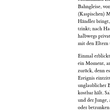
Bahngleise, vo
(Kaspischen) M
Händler bringt
trinkt; nach Ha
halbwegs priva
mit den Eltern t
Einmal erblick
ein Moment, an
zurück, denn e
Ereignis eintri
unglaublicher B
kostbar hält. S
und der Junge, 
oder betrunken 