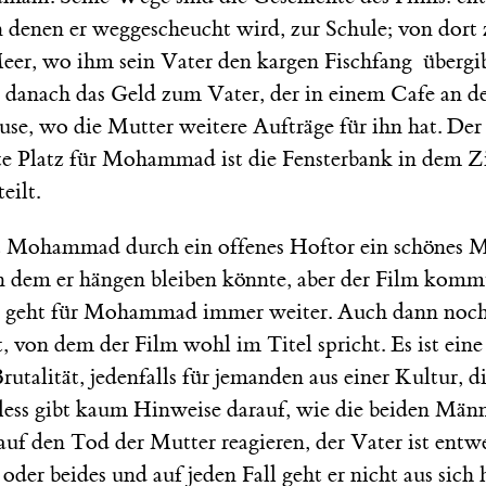
n denen er weggescheucht wird, zur Schule; von dort
eer, wo ihm sein Vater den kargen Fischfang übergi
, danach das Geld zum Vater, der in einem Cafe an de
use, wo die Mutter weitere Aufträge für ihn hat. Der
te Platz für Mohammad ist die Fensterbank in dem Z
eilt.
t Mohammad durch ein offenes Hoftor ein schönes M
 dem er hängen bleiben könnte, aber der Film kommt
s geht für Mohammad immer weiter. Auch dann noch,
tt, von dem der Film wohl im Titel spricht. Es ist ein
rutalität, jedenfalls für jemanden aus einer Kultur, d
aless gibt kaum Hinweise darauf, wie die beiden Männ
auf den Tod der Mutter reagieren, der Vater ist entw
oder beides und auf jeden Fall geht er nicht aus sich 