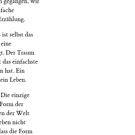
n gegangen, wir
nfache
Erzählung.
st selbst das
 eine
gt. Der Traum
 das einfachste
en hat. Ein
kein Leben.
 Die einzige
 Form der
hen der Welt
 eben nicht
dass die Form