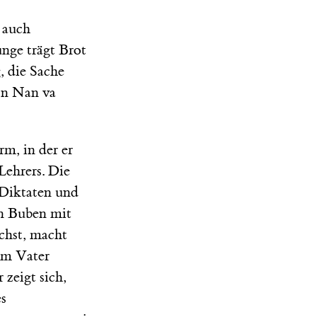
 auch
nge trägt Brot
, die Sache
Von Nan va
rm, in der er
 Lehrers. Die
s Diktaten und
en Buben mit
chst, macht
em Vater
 zeigt sich,
es