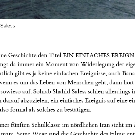
 Saless
ine Geschichte den Titel
EIN EINFACHES EREIGN
ngt da immer ein Moment von Widerlegung der eig
tlich gibt es ja keine einfachen Ereignisse, auch Bana
enn es um das Leben von Menschen geht, dann hört 
owieso auf. Sohrab Shahid Saless schien allerdings i
h darauf abzuzielen, ein einfaches Ereignis auf eine 
also formal als solches zu bestätigen.
iner fünften Schulklasse im nördlichen Iran
steht im 
i. Seine Wege sind die Geschichte des Films: ent