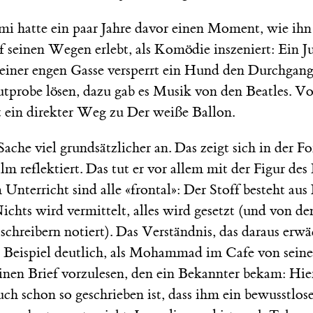
mi hatte ein paar Jahre davor einen Moment, wie ihn
einen Wegen erlebt, als Komödie inszeniert: Ein Ju
 einer engen Gasse versperrt ein Hund den Durchgang
Mutprobe lösen, dazu gab es Musik von den Beatles. 
 ein direkter Weg zu Der weiße Ballon.
Sache viel grundsätzlicher an. Das zeigt sich in der Fo
lm reflektiert. Das tut er vor allem mit der Figur des
Unterricht sind alle «frontal»: Der Stoff besteht au
ichts wird vermittelt, alles wird gesetzt (und von d
chreibern notiert). Das Verständnis, das daraus erwä
m Beispiel deutlich, als Mohammad im Cafe von sein
inen Brief vorzulesen, den ein Bekannter bekam: Hier
uch schon so geschrieben ist, dass ihm ein bewusstlos