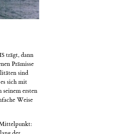
trägt, dann
IS
enen Prämisse
litäten sind
es sich mit
n seinem ersten
einfache Weise
Mittelpunkt:
lang der