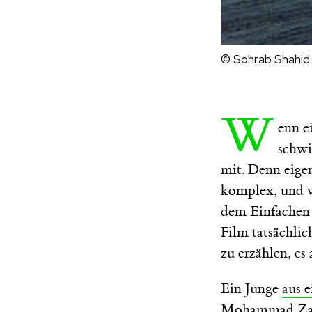
© Sohrab Shahid
W
enn e
schwi
mit. Denn eigen
komplex, und w
dem Einfachen s
Film tatsächlic
zu erzählen, es 
Ein Junge
aus e
Mohammad Zaman