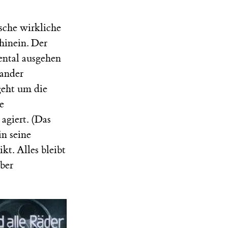
ische wirkliche
hinein. Der
ental ausgehen
nander
geht um die
e
agiert. (Das
in seine
t. Alles bleibt
aber