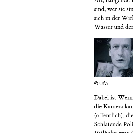
Art, hängende 
sind, wer sie s
sich in der Wi
Wasser und den
© Ufa
Dabei ist Werne
die Kamera kan
(öffentlich), d
Schlafende Poli