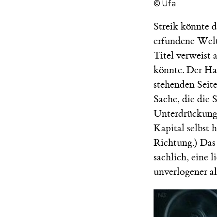
© Ufa
Streik könnte d
erfundene Welt 
Titel verweist 
könnte. Der Haf
stehenden Seite
Sache, die die 
Unterdrückung d
Kapital selbst 
Richtung.) Das
sachlich, eine l
unverlogener al