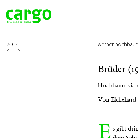
2013
werner hochbau
Brüder (1
Hochbaum sicht
Von
Ekkehard
E
s gibt dr
dem Schra