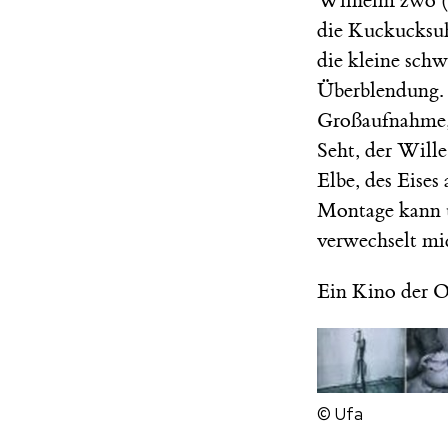
Wilhelm zwo (ei
die Kuckucksuh
die kleine schw
Überblendung. 
Großaufnahme, 
Seht, der Wille
Elbe, des Eise
Montage kann un
verwechselt mic
Ein Kino der O
© Ufa