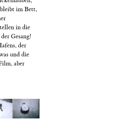
Pickelhauben,
bleibt im Bett,
ner
ellen in die
 der Gesang!
Hafens, der
was und die
Film, aber