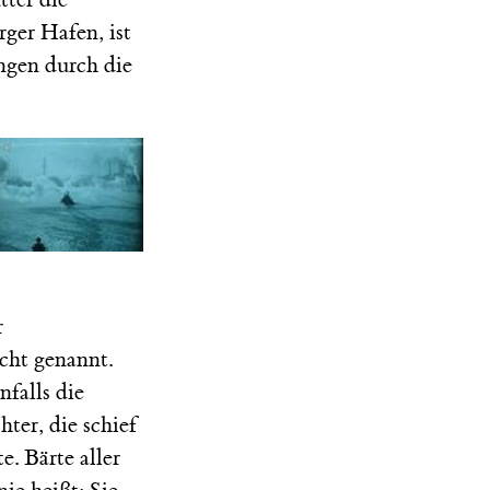
ger Hafen, ist
ängen durch die
r
cht genannt.
nfalls die
ter, die schief
. Bärte aller