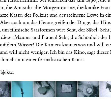
n Historienfilm: wir schreiben das Jahr 1896), die 
r, die Amtsuhr, die Morgenroutine, die kranke Frau 
arze Katze, der Polizist und der steinerne Löwe in ei
Aber auch um das Herausgreifen der Dinge, das Hinst
um filmische Satzformen wie: Seht, der Säbel! Seht,
 dieser Männer und Frauen! Seht, die Schönheit des 
s auf dem Wasser! Die Kamera kann etwas und will et
d will nicht weniger. Ich bin das Kino, sagt dieser 
h nicht mit einer formalistischen Kunst.
bjekte.