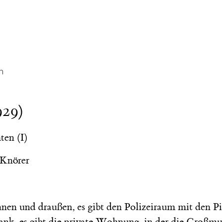
m
929)
en (I)
 Knörer
innen und draußen, es gibt den Polizeiraum mit den P
nk, es gibt die private Wohnung, in der die Großmu