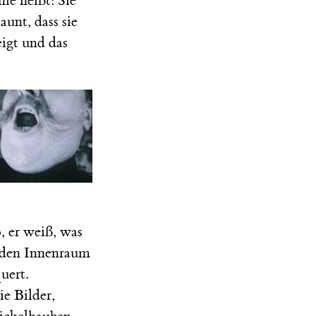
ie heißt: Sie
aunt, dass sie
igt und das
, er weiß, was
 den Innenraum
uert.
ie Bilder,