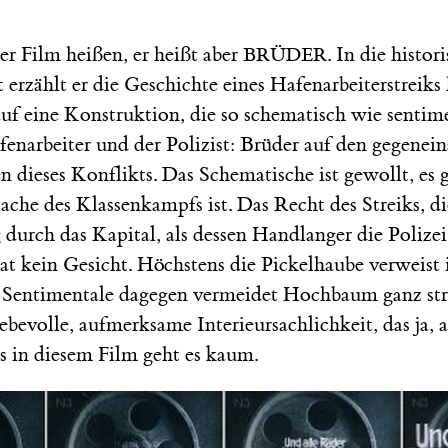
er Film heißen, er heißt aber
. In die histor
BRÜDER
erzählt er die Geschichte eines Hafenarbeiterstreiks 
auf eine Konstruktion, die so schematisch wie sentim
enarbeiter und der Polizist: Brüder auf den gegenei
n dieses Konflikts. Das Schematische ist gewollt, es 
Sache des Klassenkampfs ist. Das Recht des Streiks, di
urch das Kapital, als dessen Handlanger die Polizei 
hat kein Gesicht. Höchstens die Pickelhaube verweist 
 Sentimentale dagegen vermeidet Hochbaum ganz strik
iebevolle, aufmerksame Interieursachlichkeit, das ja, 
s in diesem Film geht es kaum.