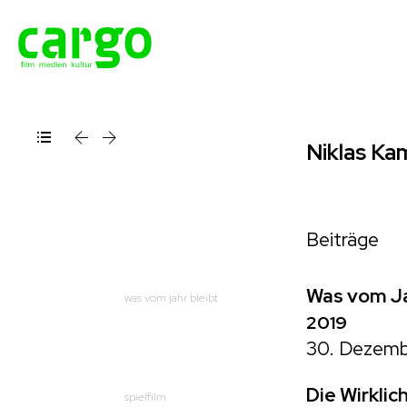
Niklas K
Beiträge
Was vom Ja
was vom jahr bleibt
2019
30. Dezemb
Die Wirklic
spielfilm