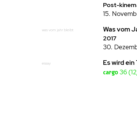
Post-kinem
15. Novemb
Was vom Ja
was vom jahr bleibt
2017
30. Dezemb
Es wird ei
essay
cargo
36 (12