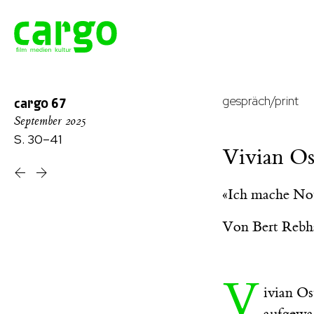
gespräch/print
cargo
67
September 2025
S. 30–41
Vivian Os
«Ich mache No
Von
Bert Rebh
V
ivian Os
aufgewac