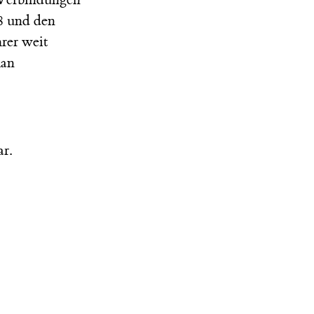
-8 und den
rer weit
man
r.