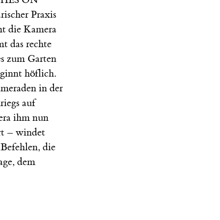
rischer Praxis
eht die Kamera
t das rechte
des zum Garten
innt höflich.
ameraden in der
iegs auf
era ihm nun
rt – windet
 Befehlen, die
tage, dem