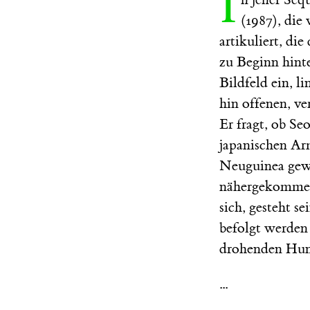
I
(1987), die
artikuliert, d
zu Beginn hint
Bildfeld ein, l
hin offenen, v
Er fragt, ob S
japanischen Ar
Neuguinea gewe
nähergekommen 
sich, gesteht s
befolgt werden 
drohenden Hun
...