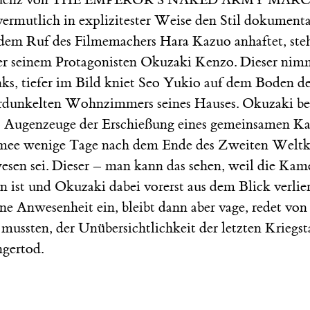
 vermutlich in explizitester Weise den Stil dokumenta
ie dem Ruf des Filmemachers Hara Kazuo anhaftet, st
er seinem Protagonisten Okuzaki Kenzo. Dieser nimm
inks, tiefer im Bild kniet Seo Yukio auf dem Boden 
erdunkelten Wohnzimmers seines Hauses. Okuzaki beg
eo Augenzeuge der Erschießung eines gemeinsamen K
mee wenige Tage nach dem Ende des Zweiten Weltkr
sen sei. Dieser – man kann das sehen, weil die Kam
ist und Okuzaki dabei vorerst aus dem Blick verlie
eine Anwesenheit ein, bleibt dann aber vage, redet von
mussten, der Unübersichtlichkeit der letzten Kriegs
gertod.