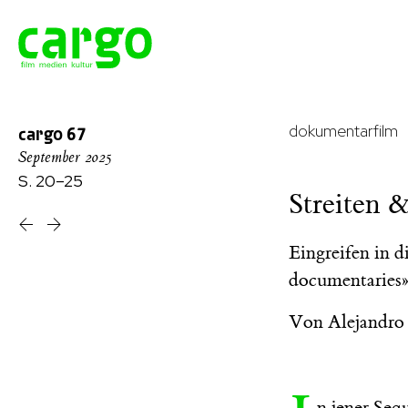
dokumentarfilm
cargo
67
September 2025
S. 20–25
Streiten &
Eingreifen in 
documentaries
Von
Alejandr
n jener Se