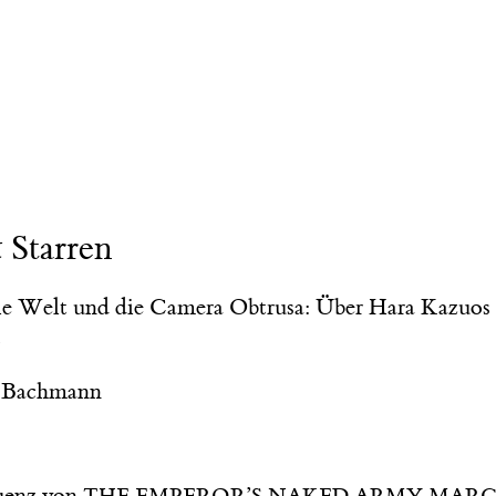
 Starren
die Welt und die Camera Obtrusa: Über Hara Kazuos 
»
o Bachmann
quenz von
THE EMPEROR’S NAKED ARMY MAR