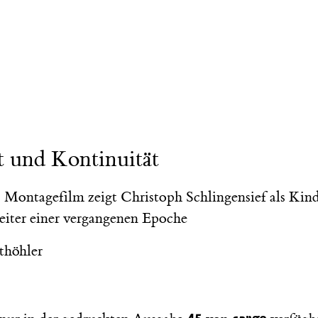
t und Kontinuität
 Montagefilm zeigt Christoph Schlingensief als Kind
iter einer vergangenen Epoche
thöhler
45
cargo