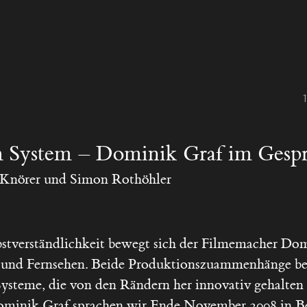
m System – Dominik Graf im Gesp
 Knörer
und
Simon Rothöhler
bstverständlichkeit bewegt sich der Filmemacher Do
und Fernsehen. Beide Produktionszuammenhänge begr
ysteme, die von den Rändern her innovativ gehalten
minik Graf sprachen wir Ende November 2008 in Be