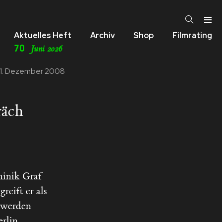
Aktuelles Heft
Archiv
Shop
Filmrating
70
Juni 2026
11. Dezember 2008
räch
minik Graf
eift er als
 werden
rlin.