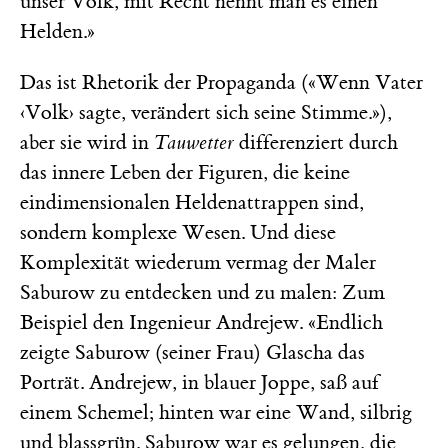
unser Volk, mit Recht nennt man es einen
Helden.»
Das ist Rhetorik der Propaganda («Wenn Vater
‹Volk› sagte, verändert sich seine Stimme.»),
aber sie wird in
Tauwetter
differenziert durch
das innere Leben der Figuren, die keine
eindimensionalen Heldenattrappen sind,
sondern komplexe Wesen. Und diese
Komplexität wiederum vermag der Maler
Saburow zu entdecken und zu malen: Zum
Beispiel den Ingenieur Andrejew. «Endlich
zeigte Saburow (seiner Frau) Glascha das
Porträt. Andrejew, in blauer Joppe, saß auf
einem Schemel; hinten war eine Wand, silbrig
und blassgrün. Saburow war es gelungen, die