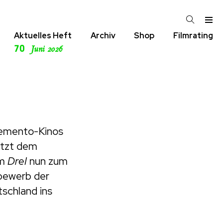
Aktuelles Heft
Archiv
Shop
Filmrating
70
Juni 2026
iemento-Kinos
etzt dem
lm
DreI
nun zum
tbewerb der
schland ins