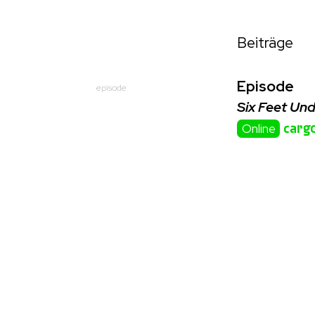
Beiträge
Episode
episode
Six Feet Un
carg
Online