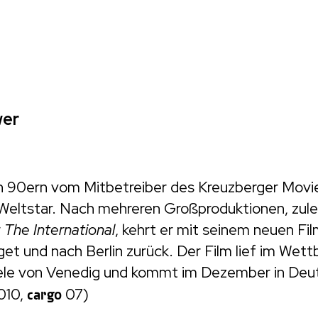
er
n 90ern vom Mitbetreiber des Kreuzberger Mov
eltstar. Nach mehreren Großproduktionen, zul
r
The International
, kehrt er mit seinem neuen Fi
get und nach Berlin zurück. Der Film lief im Wet
ele von Venedig und kommt im Dezember in Deut
010,
cargo
07)