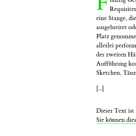
F
Requisiten
eine Stange, d
ausgebreitet o
Platz genommen,
allerlei perfor
der zweiten Hä
Aufführung kom
Sketchen, Tän
[...]
Dieser Text is
Sie können die