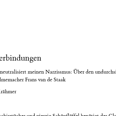
erbindungen
neutralisiert meinen Narzissmus: Über den undurchs
lmemacher Frans van de Staak
Krähmer
chirrtücher und vierzig Schöpflöffel benötigt der Cl