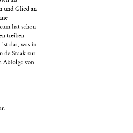
ih und Glied an
hne
ikum hat schon
en treiben
ist das, was in
an de Staak zur
e Abfolge von
r.