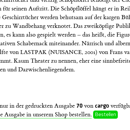
 für seinen Auftritt. Die Schöpflöffel hängt er in Re
ie Geschirrtücher werden behutsam auf der kargen Bü
der zu Wandbehang verknotet. Das zweiköpfige Publ
 es kann also gespielt werden – das heißt, die Figur
mativen Schabernack miteinander. Närrisch und albern 
lfte von
(
, 2001) von Frans v
LASTPAK
NUISANCE
mt. Kaum Theater zu nennen, eher eine sinnbefreit
zen und Dazwischenliegendem.
70
cargo
t nur in der gedruckten Ausgabe
von
verfügba
se Ausgabe in unserem Shop bestellen.
Bestellen