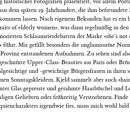
historischer Fotografien präsentiert, vor allem Port
 aus dem späten 19. Jahrhundert, die ihm befreundet
kommen lassen. Nach eigenem Bekunden hat er ein 
rtraits of elderly women», was dann regelmäßig in 
norierten Schlaumeierdebatten der Marke «she’s not el
 führt. Mir gefällt besonders die unglamouröse Norm
 Provinz entstandenen Aufnahmen. Zu sehen sind also
geschnürte Upper-Class-Beauties aus Paris oder Brüs
gesichtige und -gewichtige Bürgersfrauen in ihren s
en Sonntagskleidern. Kjeld sammelt aber auch «hair 
unter Glas gepresste und gerahmte Haarbüschel und 
igen Geliebten oder frühzeitig Verstorbenen. Finde 
quiencharakters irgendwie fies, muss mich wohl bald