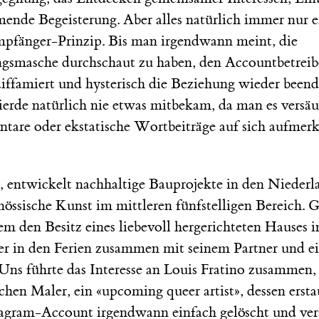
mende Begeisterung. Aber alles natürlich immer nur e
fänger-Prinzip. Bis man irgendwann meint, die
ungsmasche durchschaut zu haben, den Accountbetreib
diffamiert und hysterisch die Beziehung wieder beend
ierde natürlich nie etwas mitbekam, da man es versäu
re oder ekstatische Wortbeiträge auf sich aufmer
, entwickelt nachhaltige Bauprojekte in den Nieder
össische Kunst im mittleren fünfstelligen Bereich. 
m den Besitz eines liebevoll hergerichteten Hauses i
er in den Ferien zusammen mit seinem Partner und 
Uns führte das Interesse an Louis Fratino zusammen,
en Maler, ein «upcoming queer artist», dessen erstau
stagram-Account irgendwann einfach gelöscht und v