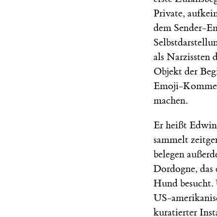
Private, aufkei
dem Sender-Emp
Selbstdarstell
als Narzissten 
Objekt der Beg
Emoji-Kommenta
machen.
Er heißt Edwin
sammelt zeitgen
belegen außerde
Dordogne, das 
Hund besucht. 
US-amerikanisch
kuratierter In