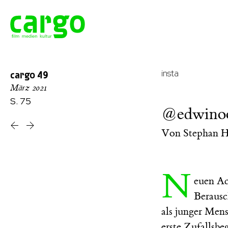
insta
cargo
49
März 2021
S. 75
@edwinoo
Von
Stephan H
N
euen Ac
Berausc
als junger Mens
erste Zufallsbe