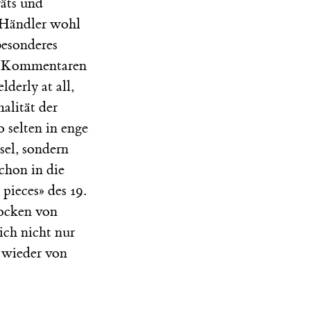
räts und
e Händler wohl
besonderes
den Kommentaren
derly at all,
alität der
 selten in enge
sel, sondern
chon in die
pieces» des 19.
Locken von
ich nicht nur
 wieder von