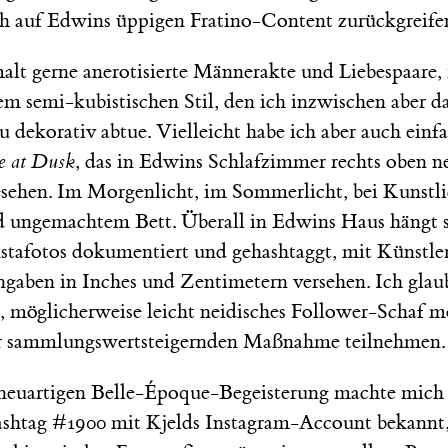
ch auf Edwins üppigen Fratino-Content zurückgreife
alt gerne anerotisierte Männerakte und Liebespaare,
em semi-kubistischen Stil, den ich inzwischen aber 
 dekorativ abtue. Vielleicht habe ich aber auch einfa
e at Dusk
, das in Edwins Schlafzimmer rechts oben 
esehen. Im Morgenlicht, im Sommerlicht, bei Kunstli
 ungemachtem Bett. Überall in Edwins Haus hängt 
nstafotos dokumentiert und gehashtaggt, mit Künstle
gaben in Inches und Zentimetern versehen. Ich glaube
, möglicherweise leicht neidisches Follower-Schaf m
er sammlungswertsteigernden Maßnahme teilnehmen.
neuartigen Belle-Époque-Begeisterung machte mich 
ashtag #1900 mit Kjelds Instagram-Account bekannt,