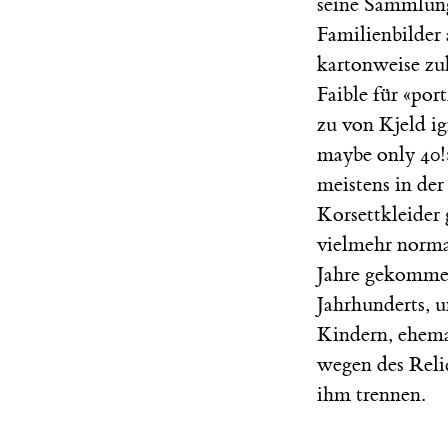
seine Sammlung 
Familienbilder
kartonweise zu
Faible für «po
zu von Kjeld ig
maybe only 40!»
meistens in der
Korsettkleider 
vielmehr normal
Jahre gekommen
Jahrhunderts, 
Kindern, ehemal
wegen des Reli
ihm trennen.