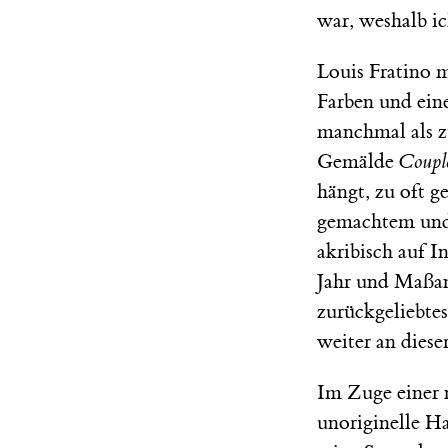
war, weshalb i
Louis Fratino m
Farben und ein
manchmal als zu
Gemälde
Coupl
hängt, zu oft g
gemachtem und
akribisch auf I
Jahr und Maßan
zurückgeliebtes
weiter an dies
Im Zuge einer 
unoriginelle H