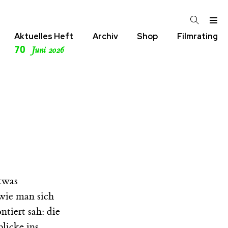
Aktuelles Heft
Archiv
Shop
Filmrating
70
Juni 2026
twas
wie man sich
tiert sah: die
licke ins