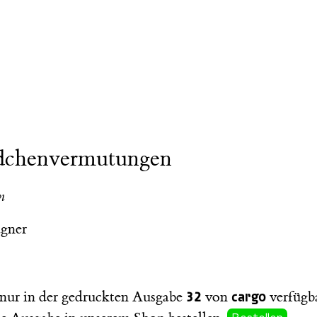
dchenvermutungen
n
gner
32
cargo
t nur in der gedruckten Ausgabe
von
verfügba